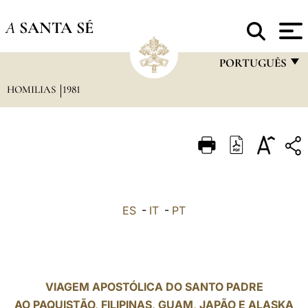
A
SANTA SÉ
PORTUGUÊS
HOMILIAS
1981
FRANÇAIS
ENGLISH
ITALIANO
PORTUGUÊS
ESPAÑOL
ES
-
IT
-
PT
DEUTSCH
POLSKI
العربيّة
VIAGEM APOSTÓLICA DO SANTO PADRE
AO PAQUISTÃO, FILIPINAS, GUAM, JAPÃO E ALASKA
中文