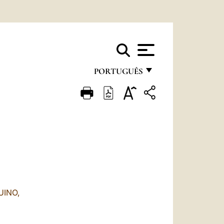
PORTUGUÊS
FRANÇAIS
ENGLISH
ITALIANO
PORTUGUÊS
ESPAÑOL
DEUTSCH
UINO,
POLSKI