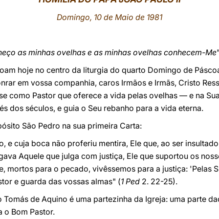
Domingo, 10 de Maio de 1981
nheço as minhas ovelhas e as minhas ovelhas conhecem-Me
soam hoje no centro da liturgia do quarto Domingo de Páscoa,
nrar em vossa companhia, caros Irmãos e Irmãs, Cristo Ress
-se como Pastor que oferece a vida pelas ovelhas — e na Sua
és dos séculos, e guia o Seu rebanho para a vida eterna.
ósito São Pedro na sua primeira Carta:
 e cuja boca não proferiu mentira, Ele que, ao ser insultado
ava Aquele que julga com justiça, Ele que suportou os nos
e, mortos para o pecado, vivêssemos para a justiça: 'Pelas
astor e guarda das vossas almas" (
1 Ped
2. 22-25).
 Tomás de Aquino é uma partezinha da Igreja: uma parte daq
a o Bom Pastor.