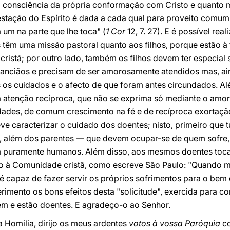
m consciência da própria conformação com Cristo e quanto m
stação do Espírito é dada a cada qual para proveito comum.
um na parte que lhe toca" (
1 Cor
12, 7. 27). E é possível real
s têm uma missão pastoral quanto aos filhos, porque estão à
stã; por outro lado, também os filhos devem ter especial so
anciãos e precisam de ser amorosamente atendidos mas, ai
os os cuidados e o afecto de que foram antes circundados. A
a atenção recíproca, que não se exprima só mediante o am
ldades, de comum crescimento na fé e de recíproca exortação
eve caracterizar o cuidado dos doentes; nisto, primeiro que 
, além dos parentes — que devem ocupar-se de quem sofre,
m puramente humanos. Além disso, aos mesmos doentes toca
ito à Comunidade cristã, como escreve São Paulo: "Quando me
to é capaz de fazer servir os próprios sofrimentos para o bem
imento os bons efeitos desta "solicitude", exercida para c
rem e estão doentes. E agradeço-o ao Senhor.
a Homilia, dirijo os meus ardentes
votos à vossa Paróquia
co