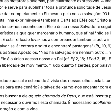
uas metáforas diversas, particularmente expressivas. A im
" e serve para sublinhar toda a profunda solicitude de Jesu
se dar completamente a Si mesmo pela nossa salvação: "O b
Nesta linha exprimir-se-á também a Carta aos Efésios: "Cristo 
ertence-nos reconhecer n'Ele o único nosso Salvador e segui
cterísticas a qualquer mercenário humano, que afinal "não se 
. E esta reflexão leva-nos a compreender também a outra im
lvar-se-á; entrará e sairá e encontrará pastagens" (
ib
„ 10, 
is os Seus Apóstolos: "Não há salvação em nenhum outro..
. Ele é o único acesso nosso ao Pai (cf.
Ef
2, 18;
1 Ped
3, 18). 
a liberdade de movimento: "Tudo quanto fizerdes, por palav
verdade pascal é estendido à vista dos nossos olhos pela Lit
as para este cenário? e talvez deixarmo-nos encantar com e
mos buscar a ele
aquela chamada de Deus
, que está inscrit
 É necessário ouvirmos esta chamada. É necessário
acolhermo
coração e com a vida.