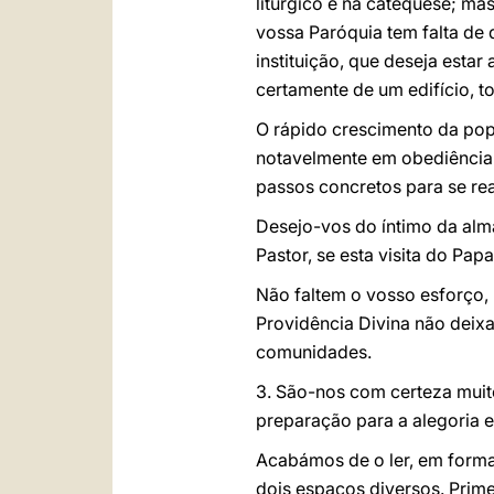
litúrgico e na catequese; ma
vossa Paróquia tem falta de 
instituição, que deseja estar
certamente de um edifício, t
O rápido crescimento da pop
notavelmente em obediência 
passos concretos para se rea
Desejo-vos do íntimo da alma
Pastor, se esta visita do Pap
Não faltem o vosso esforço, 
Providência Divina não deix
comunidades.
3. São-nos com certeza muit
preparação para a alegoria 
Acabámos de o ler, em forma 
dois espaços diversos. Primei