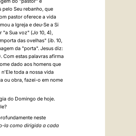
agem do "pastor" é
s pelo Seu rebanho, que
om pastor oferece a vida
amou a Igreja e deu-Se a Si
r "a Sua voz" (
Jo
10, 4),
importa das ovelhas" (
ib
. 10,
agem da "porta". Jesus diz:
9). Com estas palavras afirma
. nome dado aos homens que
E n'Ele toda a nossa vida
ra ou obra, fazei-o em nome
urgia do Domingo de hoje.
le?
a profundamente neste
-la como dirigida a cada