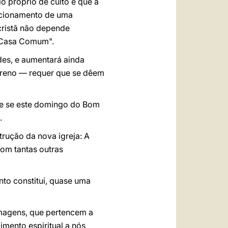
o próprio de culto e que a
uncionamento de uma
 cristã não depende
 "Casa Comum".
es, e aumentará ainda
erreno — requer que se dêem
nte se este domingo do Bom
.
rução da nova igreja: A
com tantas outras
nto constitui, quase uma
 imagens, que pertencem a
imento espiritual a nós