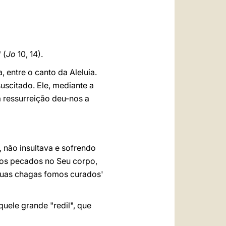
العربيّة
中文
LATINE
" (
Jo
10, 14).
 entre o canto da Aleluia.
uscitado. Ele, mediante a
 ressurreição deu-nos a
, não insultava e sofrendo
sos pecados no Seu corpo,
 Suas chagas fomos curados'
uele grande "redil", que