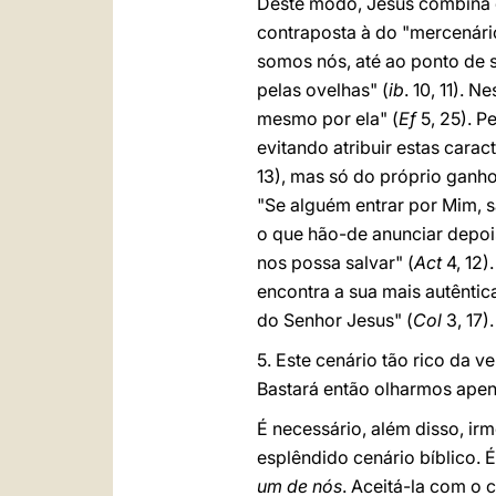
Deste modo, Jesus combina d
contraposta à do "mercenário
somos nós, até ao ponto de 
pelas ovelhas" (
ib
. 10, 11). 
mesmo por ela" (
Ef
5, 25). P
evitando atribuir estas cara
13), mas só do próprio ganho
"Se alguém entrar por Mim, sa
o que hão-de anunciar depo
nos possa salvar" (
Act
4, 12)
encontra a sua mais autêntic
do Senhor Jesus" (
Col
3, 17).
5. Este cenário tão rico da 
Bastará então olharmos apen
É necessário, além disso, ir
esplêndido cenário bíblico.
um de nós
. Aceitá-la com o 