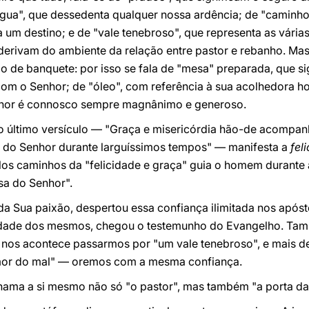
água", que dessedenta qualquer nossa ardência; de "caminho
um destino; e de "vale tenebroso", que representa as várias
derivam do ambiente da relação entre pastor e rebanho. Ma
 de banquete: por isso se fala de "mesa" preparada, que si
m o Senhor; de "óleo", com referência à sua acolhedora hos
nhor é connosco sempre magnânimo e generoso.
 o último versículo — "Graça e misericórdia hão-de acompan
sa do Senhor durante larguíssimos tempos" — manifesta a
fel
elos caminhos da "felicidade e graça" guia o homem durante a
sa do Senhor".
 da Sua paixão, despertou essa confiança ilimitada nos apósto
vidade dos mesmos, chegou o testemunho do Evangelho. Tam
 nos acontece passarmos por "um vale tenebroso", e mais
emor do mal" — oremos com a mesma confiança.
e chama a si mesmo não só "o pastor", mas também "a porta da