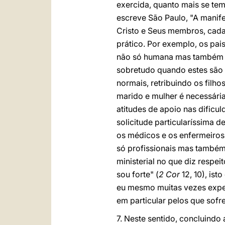
exercida, quanto mais se te
escreve São Paulo, "A manife
Cristo e Seus membros, cada 
prático. Por exemplo, os pai
não só humana mas também cri
sobretudo quando estes são 
normais, retribuindo os filh
marido e mulher é necessári
atitudes de apoio nas dificu
solicitude particularíssima d
os médicos e os enfermeiros
só profissionais mas també
ministerial no que diz respe
sou forte" (
2 Cor
12, 10), is
eu mesmo muitas vezes exper
em particular pelos que sof
7. Neste sentido, concluindo 