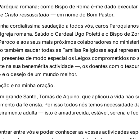
 Paróquia romana; como Bispo de Roma é-me dado executar 
 Cristo ressuscitado
— em nome do Bom Pastor.
nha cordialíssima saudação a todos vós, caros Paroquianos,
greja romana. Saúdo o Cardeal Ugo Poletti e o Bispo de Zona,
Pároco e aos seus mais próximos colaboradores no ministér
jo também saudar todas as Famílias Religiosas aqui represen
o presentes de modo especial os Leigos comprometidos no 
 na sua benemérita actividade —, os doentes com o tesour
o e o desejo de um mundo melhor.
ação e na minha oração.
m grande Santo, Tomás de Aquino, que aplicou a vida não só
ento da fé cristã. Por isso todos nós temos necessidade da
iramente adulta — isto é amadurecida, estável, serena e fe
ontrar entre vós e poder conhecer as vossas actividades e