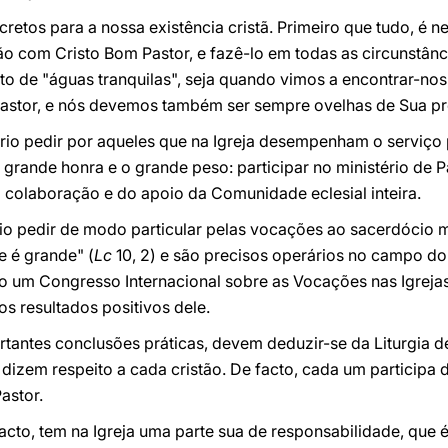
cretos para a nossa existência cristã. Primeiro que tudo, é 
o com Cristo Bom Pastor, e fazê-lo em todas as circunstânci
 de "águas tranquilas", seja quando vimos a encontrar-nos 
Pastor, e nós devemos também ser sempre ovelhas de Sua p
io pedir por aqueles que na Igreja desempenham o serviço pa
rande honra e o grande peso: participar no ministério de P
 colaboração e do apoio da Comunidade eclesial inteira.
rio pedir de modo particular pelas vocações ao sacerdócio mi
e é grande" (
Lc
10, 2) e são precisos operários no campo do
 um Congresso Internacional sobre as Vocações nas Igrejas 
os resultados positivos dele.
rtantes conclusões práticas, devem deduzir-se da Liturgia 
 dizem respeito a cada cristão. De facto, cada um particip
astor.
cto, tem na Igreja uma parte sua de responsabilidade, que 