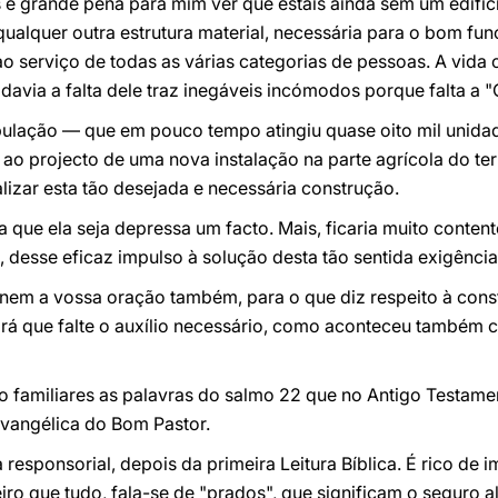
s é grande pena para mim ver que estais ainda sem um edifíci
qualquer outra estrutura material, necessária para o bom f
 ao serviço de todas as várias categorias de pessoas. A vida
odavia a falta dele traz inegáveis incómodos porque falta a
ulação — que em pouco tempo atingiu quase oito mil unidad
ao projecto de uma nova instalação na parte agrícola do t
lizar esta tão desejada e necessária construção.
 que ela seja depressa um facto. Mais, ficaria muito conte
a, desse eficaz impulso à solução desta tão sentida exigência
nem a vossa oração também, para o que diz respeito à const
ará que falte o auxílio necessário, como aconteceu também 
o familiares as palavras do salmo 22 que no Antigo Testame
evangélica do Bom Pastor.
responsorial, depois da primeira Leitura Bíblica. É rico de
ro que tudo, fala-se de "prados", que significam o seguro al