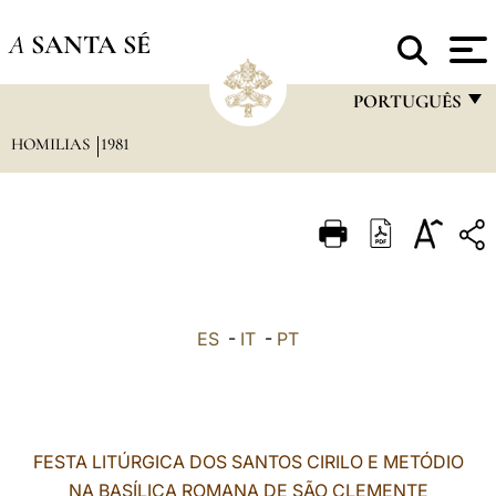
A
SANTA SÉ
PORTUGUÊS
HOMILIAS
1981
FRANÇAIS
ENGLISH
ITALIANO
PORTUGUÊS
ESPAÑOL
ES
-
IT
-
PT
DEUTSCH
POLSKI
العربيّة
FESTA LITÚRGICA DOS SANTOS CIRILO E METÓDIO
NA BASÍLICA ROMANA DE SÃO CLEMENTE
中文