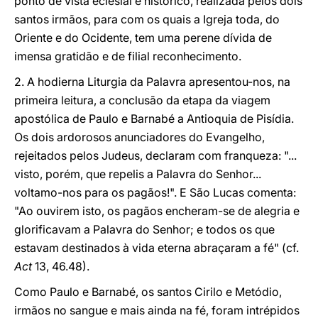
ponto de vista eclesial e histórico, realizada pelos dois
santos irmãos, para com os quais a Igreja toda, do
Oriente e do Ocidente, tem uma perene dívida de
imensa gratidão e de filial reconhecimento.
2. A hodierna Liturgia da Palavra apresentou-nos, na
primeira leitura, a conclusão da etapa da viagem
apostólica de Paulo e Barnabé a Antioquia de Pisídia.
Os dois ardorosos anunciadores do Evangelho,
rejeitados pelos Judeus, declaram com franqueza: "...
visto, porém, que repelis a Palavra do Senhor...
voltamo-nos para os pagãos!". E São Lucas comenta:
"Ao ouvirem isto, os pagãos encheram-se de alegria e
glorificavam a Palavra do Senhor; e todos os que
estavam destinados à vida eterna abraçaram a fé" (cf.
Act
13, 46.48).
Como Paulo e Barnabé, os santos Cirilo e Metódio,
irmãos no sangue e mais ainda na fé, foram intrépidos