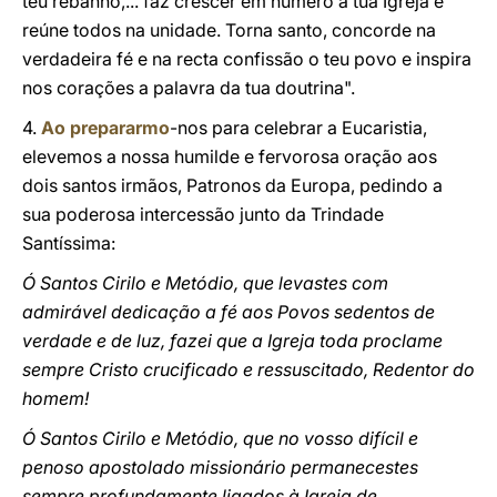
teu rebanho,... faz crescer em número a tua Igreja e
reúne todos na unidade. Torna santo, concorde na
verdadeira fé e na recta confissão o teu povo e inspira
nos corações a palavra da tua doutrina".
4.
Ao prepararmo
-nos para celebrar a Eucaristia,
elevemos a nossa humilde e fervorosa oração aos
dois santos irmãos, Patronos da Europa, pedindo a
sua poderosa intercessão junto da Trindade
Santíssima:
Ó Santos Cirilo e Metódio, que levastes com
admirável dedicação a fé aos Povos sedentos de
verdade e de luz, fazei que a Igreja toda proclame
sempre Cristo crucificado e ressuscitado, Redentor do
homem!
Ó Santos Cirilo e Metódio, que no vosso difícil e
penoso apostolado missionário permanecestes
sempre profundamente ligados à Igreja de