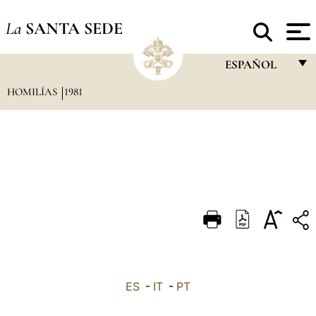
La
SANTA SEDE
ESPAÑOL
HOMILÍAS
1981
FRANÇAIS
ENGLISH
ITALIANO
PORTUGUÊS
ESPAÑOL
DEUTSCH
POLSKI
العربيّة
ES
-
IT
-
PT
中文