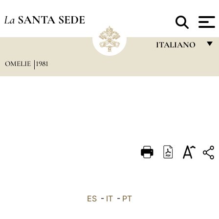
La
SANTA SEDE
ITALIANO
OMELIE
1981
FRANÇAIS
ENGLISH
ITALIANO
PORTUGUÊS
ESPAÑOL
DEUTSCH
POLSKI
العربيّة
ES
-
IT
-
PT
中文