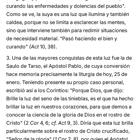
curando las enfermedades y dolencias del pueblo".
Como se ve, la suya es una luz que ilumina y también
caldea, porque no se limita a esclarecer las mentes,
sino que interviene también para redimir situaciones
de necesidad material. "Pasó haciendo el bien y
curando"
(Act
10, 38).
3. Una de las mayores conquistas de esta luz fue la de
Saulo de Tarso, el Apóstol Pablo, de cuya conversión
hace memoria precisamente la liturgia de hoy, 25 de
enero. Teniendo presente su propio caso personal,
escribió así a los Corintios: "Porque Dios, que dijo:
Brille la luz del seno de las tinieblas, es el que ha hecho
brillar la luz en nuestros corazones, para que demos a
conocer la ciencia de la gloria de Dios en el rostro de
Cristo" (2
Cor
4, 6;
cf. Act
9,
3). Diría que esta luz brilla
particularmente sobre el rostro de Cristo crucificado,
"Señor de la gloria" (
1 Cor
2, 8), por quien el Apóstol