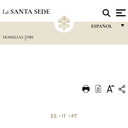
La
SANTA SEDE
ESPAÑOL
HOMILÍAS
1981
FRANÇAIS
ENGLISH
ITALIANO
PORTUGUÊS
ESPAÑOL
DEUTSCH
POLSKI
العربيّة
ES
-
IT
-
PT
中文