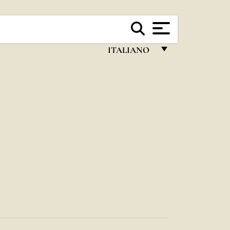
ITALIANO
FRANÇAIS
ENGLISH
ITALIANO
PORTUGUÊS
ESPAÑOL
DEUTSCH
POLSKI
العربيّة