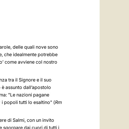
العربيّة
中文
LATINE
parole, delle quali nove sono
ode, che idealmente potrebbe
 po’ come avviene col nostro
za tra il Signore e il suo
o è assunto dall’apostolo
 Roma: "Le nazioni pagane
 popoli tutti lo esaltino" (
Rm
e di Salmi, con un invito
 sgorgare dai cuori di tutti i