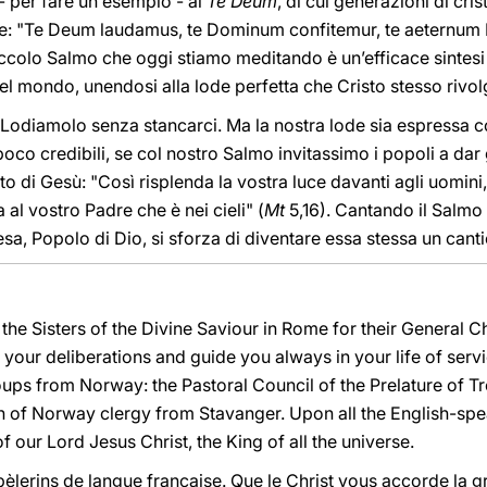
- per fare un esempio - al
Te Deum
, di cui generazioni di cris
are: "Te Deum laudamus, te Dominum confitemur, te aeternum
piccolo Salmo che oggi stiamo meditando è un’efficace sintesi 
nel mondo, unendosi alla lode perfetta che Cristo stesso rivol
Lodiamolo senza stancarci. Ma la nostra lode sia espressa co
oco credibili, se col nostro Salmo invitassimo i popoli a dar 
to di Gesù: "Così risplenda la vostra luce davanti agli uomin
al vostro Padre che è nei cieli" (
Mt
5,16). Cantando il Salmo 1
esa, Popolo di Dio, si sforza di diventare essa stessa un canti
 the Sisters of the Divine Saviour in Rome for their General C
our deliberations and guide you always in your life of servi
oups from Norway: the Pastoral Council of the Prelature of 
h of Norway clergy from Stavanger. Upon all the English-spea
 our Lord Jesus Christ, the King of all the universe.
èlerins de langue française. Que le Christ vous accorde la g