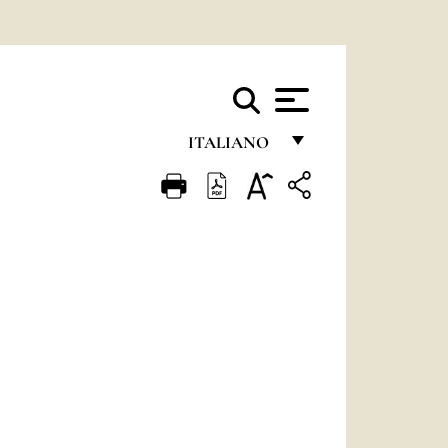
ITALIANO
FRANÇAIS
ENGLISH
ITALIANO
PORTUGUÊS
ESPAÑOL
DEUTSCH
POLSKI