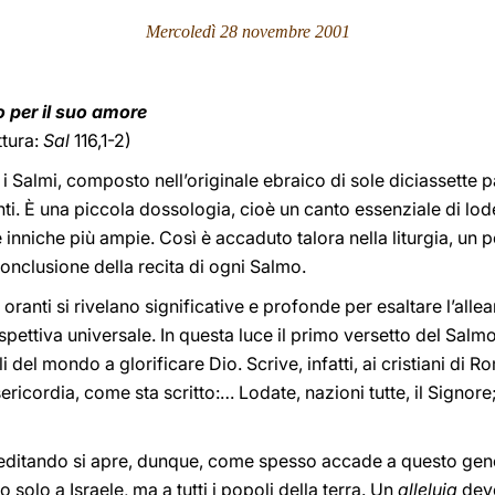
Mercoledì 28 novembre 2001
o per il suo amore
ttura:
Sal
116,1-2)
tti i Salmi, composto nell’originale ebraico di sole diciassette 
nti. È una piccola dossologia, cioè un canto essenziale di l
e inniche più ampie. Così è accaduto talora nella liturgia, un
onclusione della recita di ogni Salmo.
ranti si rivelano significative e profonde per esaltare l’allean
spettiva universale. In questa luce il primo versetto del Salm
li del mondo a glorificare Dio. Scrive, infatti, ai cristiani di
ricordia, come sta scritto:… Lodate, nazioni tutte, il Signore; i
meditando si apre, dunque, come spesso accade a questo gener
o solo a Israele, ma a tutti i popoli della terra. Un
alleluia
deve