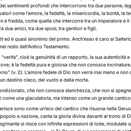
dei sentimenti profondi che intercorrono tra due persone, le
alori come l’amore, la fedeltà, la misericordia, la bontà, la te
 è fredda, come quella che intercorre tra un imperatore e il 
 due amici, tra due sposi, tra genitori e figli.
ét
ed è quasi sinonimo del primo. Anch’esso è caro al Salterio
a nel resto dell’Antico Testamento.
 "verità", cioè la genuinità di un rapporto, la sua autenticità e
rove; è la fedeltà pura e gioiosa che non conosce incrinature.
erno" (v. 2). L’amore fedele di Dio non verrà mai meno e non 
 un destino cieco, del vuoto e della morte.
ondizionato, che non conosce stanchezza, che non si spegne
i come una giaculatoria, ma intenso come un grande cantico
gerisce sono come un’eco del cantico che risuona nella Ger
popolo e nazione, canta la gloria divina davanti al trono di Di
egrinante si nisce con infinite espressioni di lode, modulate