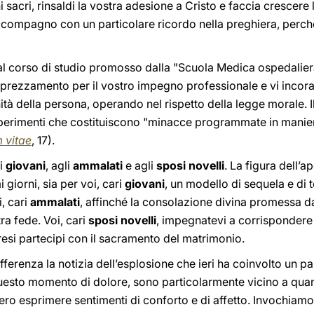
i sacri, rinsaldi la vostra adesione a Cristo e faccia crescere 
ccompagno con un particolare ricordo nella preghiera, perché 
ti al corso di studio promosso dalla "Scuola Medica ospedalie
pprezzamento per il vostro impegno professionale e vi incor
nità della persona, operando nel rispetto della legge morale
erimenti che costituiscono "minacce programmate in maniera
 vitae
, 17).
ai
giovani
, agli
ammalati
e agli
sposi novelli
. La figura dell’a
 giorni, sia per voi, cari
giovani
, un modello di sequela e di 
, cari
ammalati
, affinché la consolazione divina promessa da 
tra fede. Voi, cari
sposi novelli
, impegnatevi a corrispondere
resi partecipi con il sacramento del matrimonio.
renza la notizia dell’esplosione che ieri ha coinvolto un pa
esto momento di dolore, sono particolarmente vicino a quanti
ero esprimere sentimenti di conforto e di affetto. Invochiamo