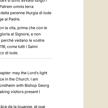
tiani si sono avvalsi lungo i
 Patrem omnis terra
della perenne liturgia di lode
ge al Padre.
n la vita, prima che con le
gloria al Signore, e non
i, perché vedano le vostre
16, come tutti i Salmi
co di lode.
hapter: may the Lord’s light
ce in the Church. I am
Trondheim with Bishop Georg
king visitors present I
râce de la louange, et que