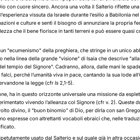
o con cuore sincero. Ancora una volta il Salterio riflette una 
esperienza vissuta da Israele durante l’esilio a Babilonia nel 
nazioni e culture e sentì il bisogno di annunziare la propria fe
ezza che il bene fiorisce in tanti terreni e può essere quasi 
un "ecumenismo" della preghiera, che stringe in un unico abb
o nella linea della grande "visione" di Isaia che descrive "alla f
 del tempio del Signore". Cadranno, allora, dalle mani le spade
falci, perché l’umanità viva in pace, cantando la sua lode all’u
ervandone la legge (cfr
Is
2,1-5).
ezione, ha in questo orizzonte universale una missione da esp
perimentato vivendo l’alleanza col Signore (cfr v. 2). Queste 
olto divino, il "buon binomio" di Dio, per dirla con san Grego
no espresse con altrettanti vocaboli ebraici che, nelle traduzi
ificato.
ripetutamente usato dal Salterio e sul quale già in altra occa