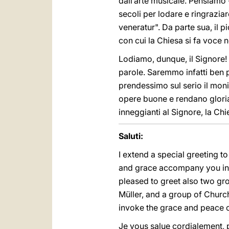
dall’arte musicale. Pensiamo 
secoli per lodare e ringrazi
veneratur". Da parte sua, il 
con cui la Chiesa si fa voce 
Lodiamo, dunque, il Signore! 
parole. Saremmo infatti ben p
prendessimo sul serio il moni
opere buone e rendano gloria 
inneggianti al Signore, la Chi
Saluti:
I extend a special greeting to
and grace accompany you in y
pleased to greet also two gr
Müller, and a group of Churc
invoke the grace and peace of
Je vous salue cordialement, p