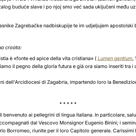
alog buduće slave i po njoj smo već sada uključeni među uz
nike Zagrebačke nadbiskupije te im udjeljujem apostolski 
ua croata:
ristia è «fonte ed apice della vita cristiana» (
Lumen gentium
,
iamo il pegno della gloria futura e già ora siamo inseriti tra i
ini dell'Arcidiocesi di Zagabria, impartendo loro la Benedizi
* * * * *
benvenuto ai pellegrini di lingua italiana. In particolare, salut
compagnati dal Vescovo Monsignor Eugenio Binini; i seminar
lo Borromeo, riunite per il loro Capitolo generale. Carissimi F