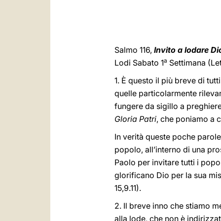
Salmo 116,
Invito a lodare Di
a
Lodi Sabato 1
Settimana (Le
1. È questo il più breve di tu
quelle particolarmente rileva
fungere da sigillo a preghier
Gloria Patri
, che poniamo a c
In verità queste poche parole o
popolo, all’interno di una pro
Paolo per invitare tutti i popo
glorificano Dio per la sua mise
15,9.11).
2. Il breve inno che stiamo 
alla lode, che non è indirizzat