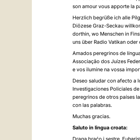
son amour vous apporte la pai
Herzlich begrüße ich alle Pi
Diözese Graz-Seckau willkomm
dorthin, wo Menschen in Fins
uns über Radio Vatikan oder
Amados peregrinos de língu
Associação dos Juízes Federa
e vos ilumine na vossa impo
Deseo saludar con afecto a lo
Investigaciones Policiales de
peregrinos de otros países l
con las palabras.
Muchas gracias.
Saluto in lingua croata:
Draga braćo i sestre, Euharis