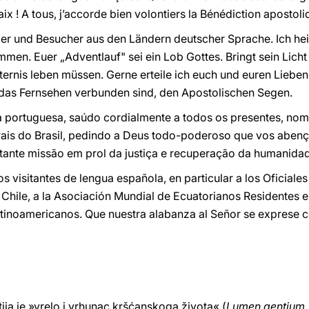
x ! A tous, j’accorde bien volontiers la Bénédiction apostoli
lger und Besucher aus den Ländern deutscher Sprache. Ich he
en. Euer „Adventlauf" sei ein Lob Gottes. Bringt sein Licht 
ternis leben müssen. Gerne erteile ich euch und euren Lieben
 das Fernsehen verbunden sind, den Apostolischen Segen.
a portuguesa, saúdo cordialmente a todos os presentes, 
is do Brasil, pedindo a Deus todo-poderoso que vos abençoe
rtante missão em prol da justiça e recuperação da humanida
s visitantes de lengua española, en particular a los Oficiale
 Chile, a la Asociación Mundial de Ecuatorianos Residentes en
atinoamericanos. Que nuestra alabanza al Señor se exprese 
tija je »vrelo i vrhunac kršćanskoga života« (
Lumen gentium