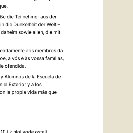
que.
iße die Teilnehmer aus der
in die Dunkelheit der Welt –
 daheim sowie allen, die mit
nomeadamente aos membros da
, a vós e às vossa famílias,
de ofendida.
s y Alumnos de la Escuela de
 el Exterior y a los
con la propia vida más que
, 11) i k njoj vode ostali