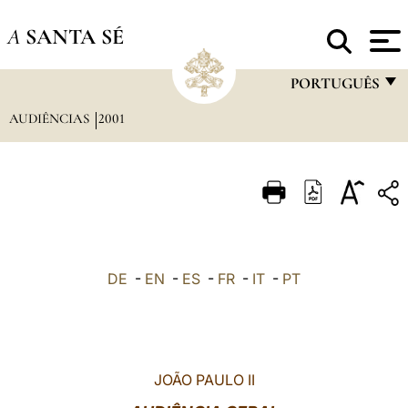
A
SANTA SÉ
PORTUGUÊS
AUDIÊNCIAS
2001
FRANÇAIS
ENGLISH
ITALIANO
PORTUGUÊS
ESPAÑOL
DE
-
EN
-
ES
-
FR
-
IT
-
PT
DEUTSCH
POLSKI
العربيّة
JOÃO PAULO II
中文