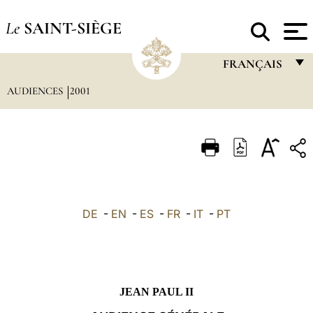
Le
SAINT-SIÈGE
FRANÇAIS
AUDIENCES
2001
FRANÇAIS
ENGLISH
ITALIANO
PORTUGUÊS
ESPAÑOL
DE
-
EN
-
ES
-
FR
-
IT
-
PT
DEUTSCH
POLSKI
العربيّة
JEAN PAUL II
中文