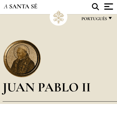
A
SANTA SÉ
PORTUGUÊS
FRANÇAIS
ENGLISH
ITALIANO
PORTUGUÊS
ESPAÑOL
DEUTSCH
JUAN PABLO II
POLSKI
العربيّة
中文