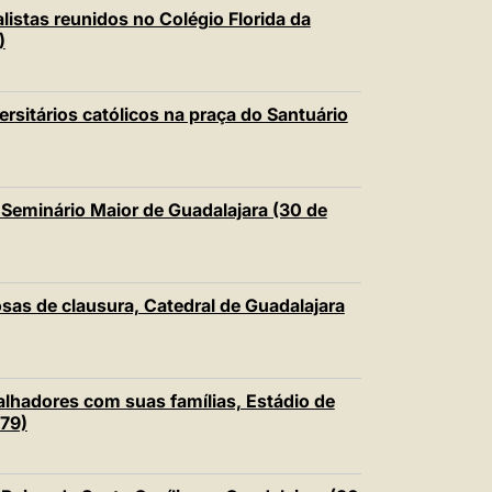
中文
istas reunidos no Colégio Florida da
)
LATINE
rsitários católicos na praça do Santuário
 Seminário Maior de Guadalajara (30 de
sas de clausura, Catedral de Guadalajara
lhadores com suas famílias, Estádio de
979)