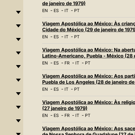
de janeiro de 1979)
-
-
-
EN
ES
IT
PT
Viagem Apostólica ao México: Às criança
Cidade do México (29 de janeiro de 1979
-
-
-
EN
ES
IT
PT
Viagem Apostólica ao México: Na abertu
Latino-Americano, Puebla - México (28 d
-
-
-
-
EN
ES
FR
IT
PT
Viagem Apostólica ao México: Aos part
Puebla de Los Angeles (28 de janeiro de
-
-
-
EN
ES
IT
PT
Viagem Apostólica ao México: Às relig
(27 janeiro de 1979)
-
-
-
-
EN
ES
FR
IT
PT
Viagem Apostólica ao México: Aos sacer
de Nossa Senhora de Guadalupe (27 de j