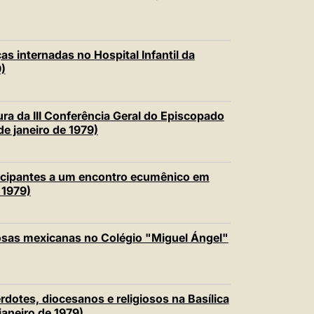
s internadas no Hospital Infantil da
)
ra da III Conferência Geral do Episcopado
e janeiro de 1979)
icipantes a um encontro ecumênico em
 1979)
iosas mexicanas no Colégio "Miguel Ángel"
dotes, diocesanos e religiosos na Basílica
aneiro de 1979)