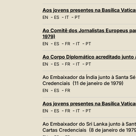
Aos jovens presentes na Basílica Vatican
-
-
-
EN
ES
IT
PT
Ao Comitê dos Jornalistas Europeus para
1979)
-
-
-
-
EN
ES
FR
IT
PT
Ao Corpo Diplomático acreditado junto à
-
-
-
-
EN
ES
FR
IT
PT
Ao Embaixador da Índia junto à Santa S
Credenciais (11 de janeiro de 1979)
-
-
EN
ES
FR
Aos jovens presentes na Basílica Vatica
-
-
-
-
EN
ES
FR
IT
PT
Ao Embaixador do Sri Lanka junto à San
Cartas Credenciais (8 de janeiro de 197