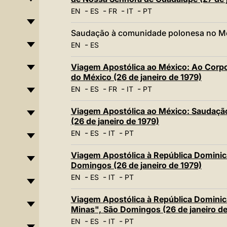
-
-
-
-
EN
ES
FR
IT
PT
Saudação à comunidade polonesa no Méx
-
EN
ES
Viagem Apostólica ao México: Ao Corpo 
do México (26 de janeiro de 1979)
-
-
-
-
EN
ES
FR
IT
PT
Viagem Apostólica ao México: Saudação
(26 de janeiro de 1979)
-
-
-
EN
ES
IT
PT
Viagem Apostólica à República Dominic
Domingos (26 de janeiro de 1979)
-
-
-
EN
ES
IT
PT
Viagem Apostólica à República Dominic
Minas", São Domingos (26 de janeiro de
-
-
-
EN
ES
IT
PT