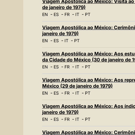
Viagem Apostólica ao México: Visita ao 
de janeiro de 1979)
-
-
-
-
EN
ES
FR
IT
PT
Viagem Apostólica ao México: Cerimôni
janeiro de 1979)
-
-
-
EN
ES
IT
PT
Viagem Apostólica ao México: Aos estu
da Cidade do México (30 de janeiro de 
-
-
-
-
EN
ES
FR
IT
PT
Viagem Apostólica ao México: Aos repr
México (29 de janeiro de 1979)
-
-
-
-
EN
ES
FR
IT
PT
Viagem Apostólica ao México: Aos índi
janeiro de 1979)
-
-
-
-
EN
ES
FR
IT
PT
Viagem Apostólica ao México: Cerimôn