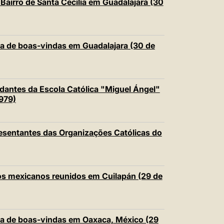
Bairro de Santa Cecília em Guadalajara (30
a de boas-vindas em Guadalajara (30 de
dantes da Escola Católica "Miguel Ángel"
1979)
esentantes das Organizações Católicas do
os mexicanos reunidos em Cuilapán (29 de
ia de boas-vindas em Oaxaca, México (29