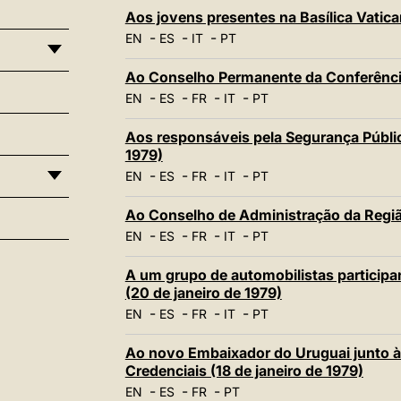
Aos jovens presentes na Basílica Vatica
-
-
-
EN
ES
IT
PT
Ao Conselho Permanente da Conferência 
-
-
-
-
EN
ES
FR
IT
PT
Aos responsáveis pela Segurança Pública
1979)
-
-
-
-
EN
ES
FR
IT
PT
Ao Conselho de Administração da Região
-
-
-
-
EN
ES
FR
IT
PT
A um grupo de automobilistas participa
(20 de janeiro de 1979)
-
-
-
-
EN
ES
FR
IT
PT
Ao novo Embaixador do Uruguai junto à
Credenciais (18 de janeiro de 1979)
-
-
-
EN
ES
FR
PT