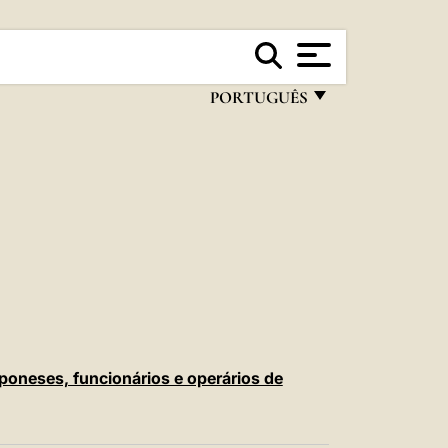
PORTUGUÊS
FRANÇAIS
ENGLISH
ITALIANO
PORTUGUÊS
ESPAÑOL
DEUTSCH
POLSKI
oneses, funcionários e operários de
العربيّة