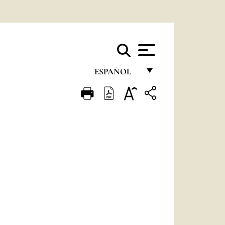
ESPAÑOL
FRANÇAIS
ENGLISH
ITALIANO
PORTUGUÊS
ESPAÑOL
DEUTSCH
POLSKI