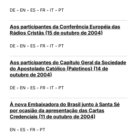
-
-
-
-
-
DE
EN
ES
FR
IT
PT
Aos participantes da Conferência Européia das
Rádios Cristãs (15 de outubro de 2004)
-
-
-
-
-
DE
EN
ES
FR
IT
PT
Aos participantes do Capítulo Geral da Sociedade
do Apostolado Católico (Palotinos) (14 de
outubro de 2004)
-
-
-
-
-
DE
EN
ES
FR
IT
PT
À nova Embaixadora do Brasil junto à Santa Sé
por ocasião da apresentação das Cartas
Credenciais (11 de outubro de 2004)
-
-
-
EN
ES
FR
PT