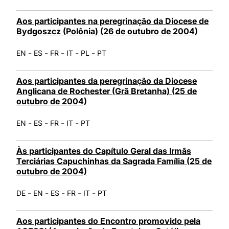
Aos participantes na peregrinação da Diocese de
Bydgoszcz (Polônia) (26 de outubro de 2004)
-
-
-
-
-
EN
ES
FR
IT
PL
PT
Aos participantes da peregrinação da Diocese
Anglicana de Rochester (Grã Bretanha) (25 de
outubro de 2004)
-
-
-
-
EN
ES
FR
IT
PT
Às participantes do Capítulo Geral das Irmãs
Terciárias Capuchinhas da Sagrada Família (25 de
outubro de 2004)
-
-
-
-
-
DE
EN
ES
FR
IT
PT
Aos participantes do Encontro promovido pela