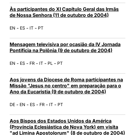
Às participantes do XI Capítulo Geral das Irmãs
de Nossa Senhora (11 de outubro de 2004)
-
-
-
EN
ES
IT
PT
Mensagem televisiva por ocasião da IV Jornada
Pontifícia na Polônia (9 de outubro de 2004)
-
-
-
-
-
EN
ES
FR
IT
PL
PT
Aos jovens da Diocese de Roma participantes na
Missão "Jesus no centro" em preparação para o
Ano da Eucaristia (9 de outubro de 2004)
-
-
-
-
-
DE
EN
ES
FR
IT
PT
Aos Bispos dos Estados Unidos da América
(Província Eclesiástica de Nova York) em visita
"ad Limina Apostolorum" (8 de outubro de 2004)