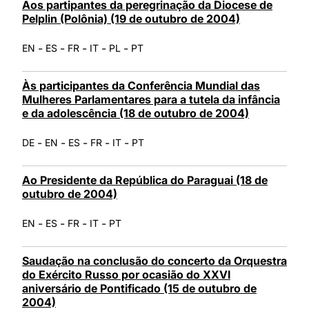
Aos partipantes da peregrinação da Diocese de
Pelplin (Polônia) (19 de outubro de 2004)
-
-
-
-
-
EN
ES
FR
IT
PL
PT
Às participantes da Conferência Mundial das
Mulheres Parlamentares para a tutela da infância
e da adolescência (18 de outubro de 2004)
-
-
-
-
-
DE
EN
ES
FR
IT
PT
Ao Presidente da República do Paraguai (18 de
outubro de 2004)
-
-
-
-
EN
ES
FR
IT
PT
Saudação na conclusão do concerto da Orquestra
do Exército Russo por ocasião do XXVI
aniversário de Pontificado (15 de outubro de
2004)