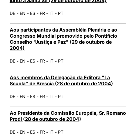
junto à Santa Sé (29 de outubro de 2004)
-
-
-
-
-
DE
EN
ES
FR
IT
PT
Aos participantes da Assembléia Plenária e ao
Congresso Mundial promovido pelo Pontifício
Conselho "Justiça e Paz" (29 de outubro de
2004)
-
-
-
-
-
DE
EN
ES
FR
IT
PT
Aos membros da Delegação da Editora "La
Scuola" de Brescia (28 de outubro de 2004)
-
-
-
-
-
DE
EN
ES
FR
IT
PT
Ao Presidente da Comissão Européia, Sr. Romano
Prodi (28 de outubro de 2004)
-
-
-
-
-
DE
EN
ES
FR
IT
PT