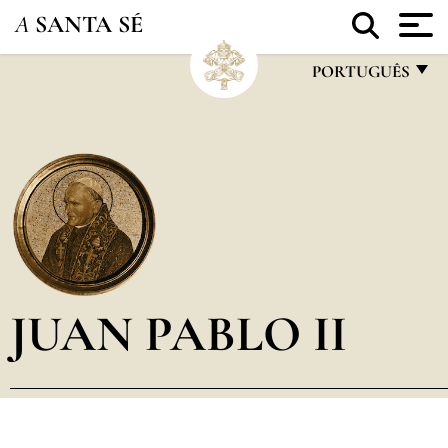
A
SANTA SÉ
PORTUGUÊS
FRANÇAIS
ENGLISH
ITALIANO
PORTUGUÊS
ESPAÑOL
DEUTSCH
JUAN PABLO II
POLSKI
العربيّة
中文