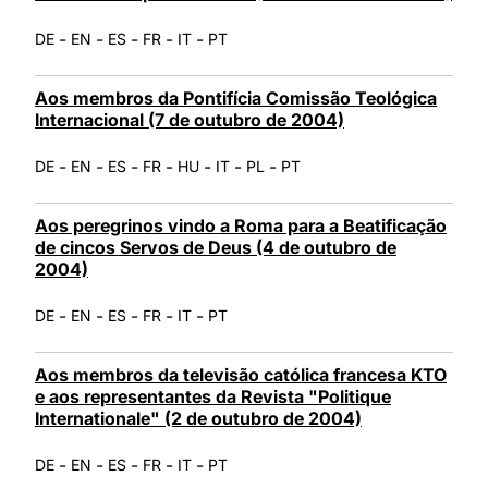
-
-
-
-
-
DE
EN
ES
FR
IT
PT
Aos membros da Pontifícia Comissão Teológica
Internacional (7 de outubro de 2004)
-
-
-
-
-
-
-
DE
EN
ES
FR
HU
IT
PL
PT
Aos peregrinos vindo a Roma para a Beatificação
de cincos Servos de Deus (4 de outubro de
2004)
-
-
-
-
-
DE
EN
ES
FR
IT
PT
Aos membros da televisão católica francesa KTO
e aos representantes da Revista "Politique
Internationale" (2 de outubro de 2004)
-
-
-
-
-
DE
EN
ES
FR
IT
PT