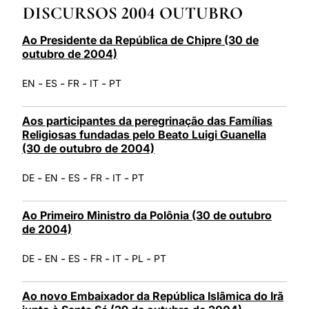
DISCURSOS 2004 OUTUBRO
LATINE
Ao Presidente da República de Chipre (30 de
outubro de 2004)
-
-
-
-
EN
ES
FR
IT
PT
Aos participantes da peregrinação das Famílias
Religiosas fundadas pelo Beato Luigi Guanella
(30 de outubro de 2004)
-
-
-
-
-
DE
EN
ES
FR
IT
PT
Ao Primeiro Ministro da Polônia (30 de outubro
de 2004)
-
-
-
-
-
-
DE
EN
ES
FR
IT
PL
PT
Ao novo Embaixador da República Islâmica do Irã