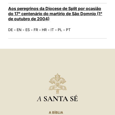
Aos peregrinos da Diocese de Split por ocasião
do 17° centenário do martírio de São Domnio (1°
de outubro de 2004)
-
-
-
-
-
-
-
DE
EN
ES
FR
HR
IT
PL
PT
A
SANTA SÉ
A BÍBLIA