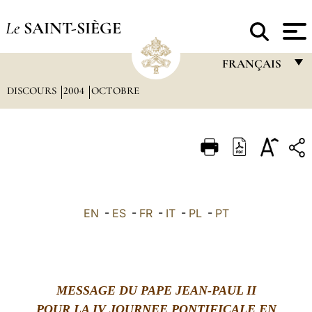
Le
SAINT-SIÈGE
FRANÇAIS
DISCOURS
2004
OCTOBRE
FRANÇAIS
ENGLISH
ITALIANO
PORTUGUÊS
ESPAÑOL
EN
-
ES
-
FR
-
IT
-
PL
-
PT
DEUTSCH
POLSKI
العربيّة
MESSAGE DU PAPE JEAN-PAUL II
中文
POUR LA IV JOURNEE PONTIFICALE EN