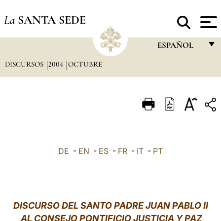
La
SANTA SEDE
ESPAÑOL
DISCURSOS
2004
OCTUBRE
FRANÇAIS
ENGLISH
ITALIANO
PORTUGUÊS
ESPAÑOL
DE
-
EN
-
ES
-
FR
-
IT
-
PT
DEUTSCH
POLSKI
العربيّة
DISCURSO DEL SANTO PADRE JUAN PABLO II
AL CONSEJO PONTIFICIO JUSTICIA Y PAZ
中文