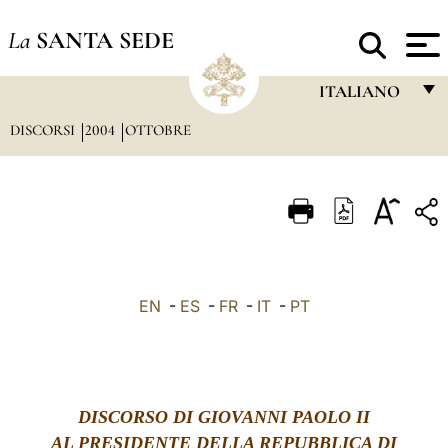
La
SANTA SEDE
ITALIANO
DISCORSI
2004
OTTOBRE
FRANÇAIS
ENGLISH
ITALIANO
PORTUGUÊS
ESPAÑOL
EN
-
ES
-
FR
-
IT
-
PT
DEUTSCH
POLSKI
العربيّة
DISCORSO DI GIOVANNI PAOLO II
AL PRESIDENTE DELLA REPUBBLICA DI
中文