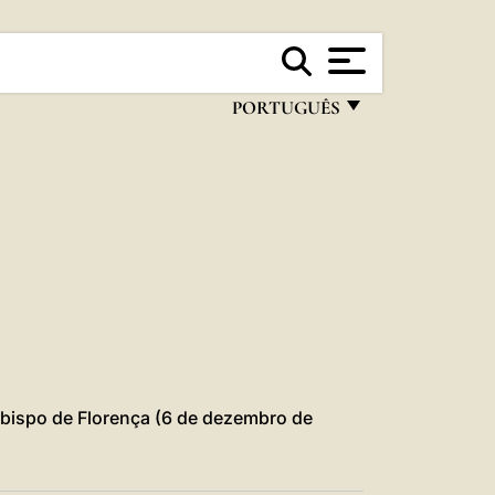
PORTUGUÊS
FRANÇAIS
ENGLISH
ITALIANO
PORTUGUÊS
ESPAÑOL
DEUTSCH
POLSKI
cebispo de Florença (6 de dezembro de
العربيّة