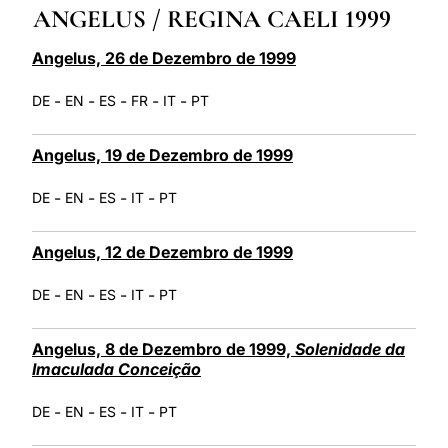
ANGELUS / REGINA CAELI 1999
LATINE
Angelus, 26 de Dezembro de 1999
-
-
-
-
-
DE
EN
ES
FR
IT
PT
Angelus, 19 de Dezembro de 1999
-
-
-
-
DE
EN
ES
IT
PT
Angelus, 12 de Dezembro de 1999
-
-
-
-
DE
EN
ES
IT
PT
Angelus, 8 de Dezembro de 1999,
Solenidade da
Imaculada Conceição
-
-
-
-
DE
EN
ES
IT
PT