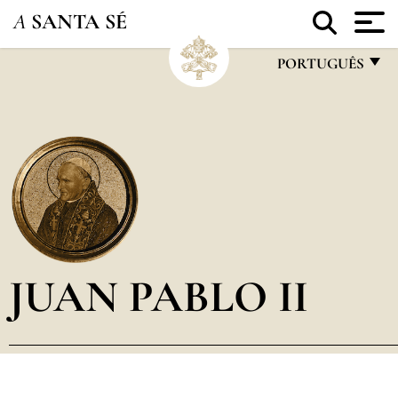
A
SANTA SÉ
PORTUGUÊS
FRANÇAIS
ENGLISH
ITALIANO
PORTUGUÊS
ESPAÑOL
DEUTSCH
JUAN PABLO II
POLSKI
العربيّة
中文