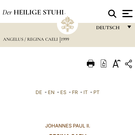
Der
HEILIGE STUHL
DEUTSCH
ANGELUS / REGINA CAELI
1999
FRANÇAIS
ENGLISH
ITALIANO
PORTUGUÊS
ESPAÑOL
DE
-
EN
-
ES
-
FR
-
IT
-
PT
DEUTSCH
POLSKI
العربيّة
JOHANNES PAUL II.
中文