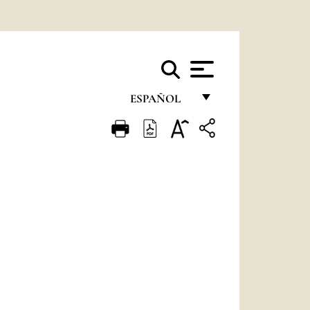
ESPAÑOL
FRANÇAIS
ENGLISH
ITALIANO
PORTUGUÊS
ESPAÑOL
DEUTSCH
POLSKI