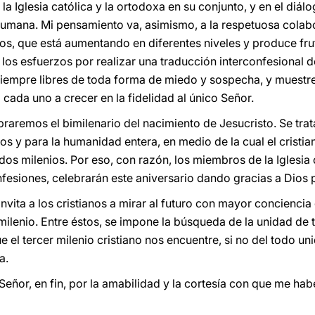
 la Iglesia católica y la ortodoxa en su conjunto, y en el diálo
rumana. Mi pensamiento va, asimismo, a la respetuosa colabo
icos, que está aumentando en diferentes niveles y produce f
 los esfuerzos por realizar una traducción interconfesional de
siempre libres de toda forma de miedo y sospecha, y muestr
cada uno a crecer en la fidelidad al único Señor.
aremos el bimilenario del nacimiento de Jesucristo. Se trata
nos y para la humanidad entera, en medio de la cual el cristi
os milenios. Por eso, con razón, los miembros de la Iglesia c
nfesiones, celebrarán este aniversario dando gracias a Dios 
invita a los cristianos a mirar al futuro con mayor conciencia
milenio. Entre éstos, se impone la búsqueda de la unidad de 
 el tercer milenio cristiano nos encuentre, si no del todo 
a.
Señor, en fin, por la amabilidad y la cortesía con que me ha