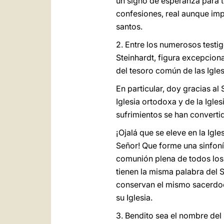
un signo de esperanza para to
confesiones, real aunque impe
santos.
2. Entre los numerosos testi
Steinhardt, figura excepcion
del tesoro común de las Igles
En particular, doy gracias a
Iglesia ortodoxa y de la Iglesi
sufrimientos se han converti
¡Ojalá que se eleve en la Igl
Señor! Que forme una sinfoní
comunión plena de todos los 
tienen la misma palabra del S
conservan el mismo sacerdoci
su Iglesia.
3. Bendito sea el nombre del