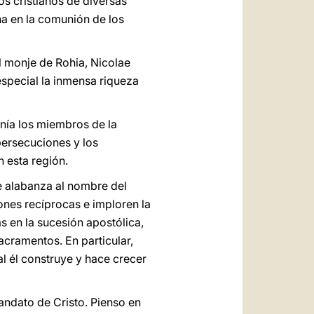
os cristianos de diversas
na en la comunión de los
l monje de Rohia, Nicolae
especial la inmensa riqueza
anía los miembros de la
s persecuciones y los
n esta región.
de alabanza al nombre del
ones recíprocas e imploren la
s en la sucesión apostólica,
acramentos. En particular,
al él construye y hace crecer
andato de Cristo. Pienso en