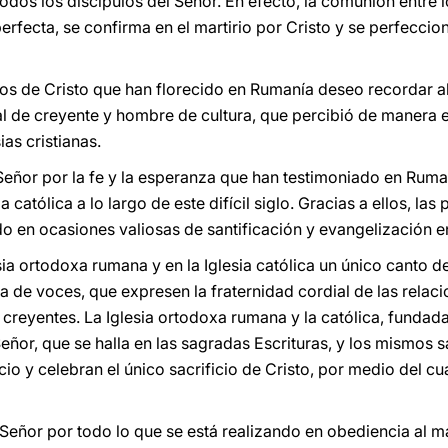
dos los discípulos del Señor. En efecto, la comunión entre l
rfecta, se confirma en el martirio por Cristo y se perfeccio
gos de Cristo que han florecido en Rumanía deseo recordar a
al de creyente y hombre de cultura, que percibió de manera 
ias cristianas.
l Señor por la fe y la esperanza que han testimoniado en Rum
a católica a lo largo de este difícil siglo. Gracias a ellos, la
do en ocasiones valiosas de santificación y evangelización e
esia ortodoxa rumana y en la Iglesia católica un único canto 
a de voces, que expresen la fraternidad cordial de las relaci
creyentes. La Iglesia ortodoxa rumana y la católica, fundada
eñor, que se halla en las sagradas Escrituras, y los mismos s
o y celebran el único sacrificio de Cristo, por medio del cu
 Señor por todo lo que se está realizando en obediencia al m