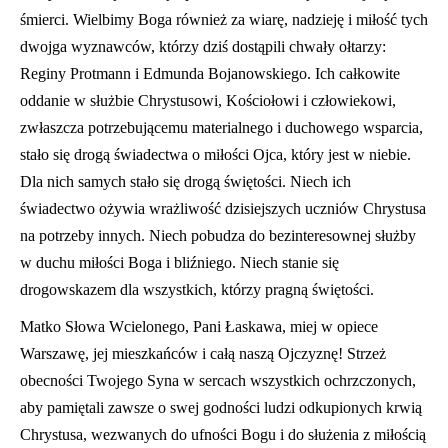
śmierci. Wielbimy Boga również za wiarę, nadzieję i miłość tych
dwojga wyznawców, którzy dziś dostąpili chwały ołtarzy:
Reginy Protmann i Edmunda Bojanowskiego. Ich całkowite
oddanie w służbie Chrystusowi, Kościołowi i człowiekowi,
zwłaszcza potrzebującemu materialnego i duchowego wsparcia,
stało się drogą świadectwa o miłości Ojca, który jest w niebie.
Dla nich samych stało się drogą świętości. Niech ich
świadectwo ożywia wrażliwość dzisiejszych uczniów Chrystusa
na potrzeby innych. Niech pobudza do bezinteresownej służby
w duchu miłości Boga i bliźniego. Niech stanie się
drogowskazem dla wszystkich, którzy pragną świętości.
Matko Słowa Wcielonego, Pani Łaskawa, miej w opiece
Warszawę, jej mieszkańców i całą naszą Ojczyznę! Strzeż
obecności Twojego Syna w sercach wszystkich ochrzczonych,
aby pamiętali zawsze o swej godności ludzi odkupionych krwią
Chrystusa, wezwanych do ufności Bogu i do służenia z miłością