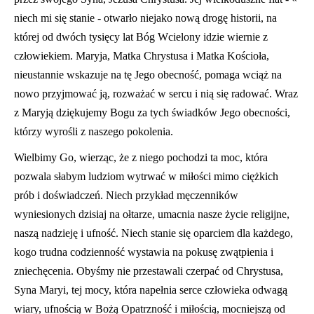
niech mi się stanie - otwarło niejako nową drogę historii, na
której od dwóch tysięcy lat Bóg Wcielony idzie wiernie z
człowiekiem. Maryja, Matka Chrystusa i Matka Kościoła,
nieustannie wskazuje na tę Jego obecność, pomaga wciąż na
nowo przyjmować ją, rozważać w sercu i nią się radować. Wraz
z Maryją dziękujemy Bogu za tych świadków Jego obecności,
którzy wyrośli z naszego pokolenia.
Wielbimy Go, wierząc, że z niego pochodzi ta moc, która
pozwala słabym ludziom wytrwać w miłości mimo ciężkich
prób i doświadczeń. Niech przykład męczenników
wyniesionych dzisiaj na ołtarze, umacnia nasze życie religijne,
naszą nadzieję i ufność. Niech stanie się oparciem dla każdego,
kogo trudna codzienność wystawia na pokusę zwątpienia i
zniechęcenia. Obyśmy nie przestawali czerpać od Chrystusa,
Syna Maryi, tej mocy, która napełnia serce człowieka odwagą
wiary, ufnością w Bożą Opatrzność i miłością, mocniejszą od