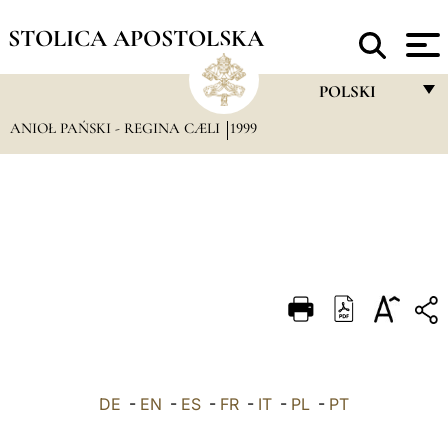
STOLICA APOSTOLSKA
POLSKI
ANIOŁ PAŃSKI - REGINA CÆLI
1999
FRANÇAIS
ENGLISH
ITALIANO
PORTUGUÊS
ESPAÑOL
DEUTSCH
POLSKI
DE
-
EN
-
ES
-
FR
-
IT
-
PL
-
العربيّة
PT
中文