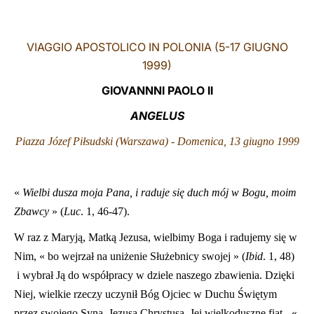
LATINE
VIAGGIO APOSTOLICO IN POLONIA (5-17 GIUGNO
1999)
GIOVANNNI PAOLO II
ANGELUS
Piazza Józef Piłsudski (Warszawa) - Domenica, 13 giugno 1999
«
Wielbi dusza moja Pana, i raduje się duch mój w Bogu, moim
Zbawcy
» (
Luc
. 1, 46-47).
W raz z Maryją, Matką Jezusa, wielbimy Boga i radujemy się w
Nim, « bo wejrzał na uniżenie Służebnicy swojej » (
Ibid
. 1, 48)
i wybrał Ją do współpracy w dziele naszego zbawienia. Dzięki
Niej, wielkie rzeczy uczynił Bóg Ojciec w Duchu Świętym
przez swojego Syna, Jezusa Chrystusa. Jej wielkoduszne fiat - «