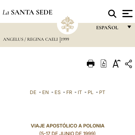
La
SANTA SEDE
ESPAÑOL
ANGELUS / REGINA CAELI
1999
FRANÇAIS
ENGLISH
ITALIANO
PORTUGUÊS
ESPAÑOL
DE
-
EN
-
ES
-
FR
-
IT
-
PL
-
PT
DEUTSCH
POLSKI
العربيّة
VIAJE APOSTÓLICO A POLONIA
(5-17 DE JUNIO DE 1999)
中文