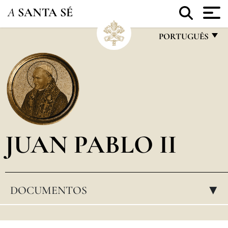
A
SANTA SÉ
PORTUGUÊS
FRANÇAIS
ENGLISH
ITALIANO
PORTUGUÊS
JUAN PABLO II
ESPAÑOL
DEUTSCH
POLSKI
DOCUMENTOS
▸
العربيّة
中文