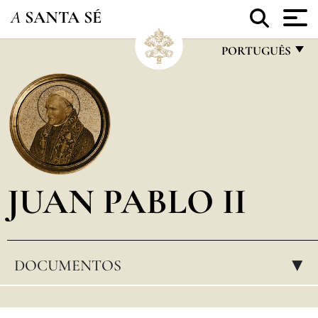
A
SANTA SÉ
PORTUGUÊS
FRANÇAIS
ENGLISH
ITALIANO
PORTUGUÊS
JUAN PABLO II
ESPAÑOL
DEUTSCH
POLSKI
DOCUMENTOS
▸
العربيّة
中文