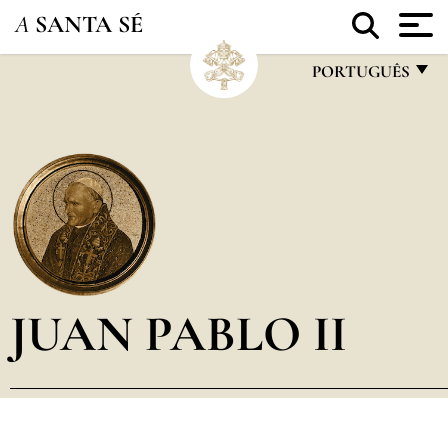
A
SANTA SÉ
PORTUGUÊS
FRANÇAIS
ENGLISH
ITALIANO
PORTUGUÊS
ESPAÑOL
DEUTSCH
JUAN PABLO II
POLSKI
العربيّة
中文