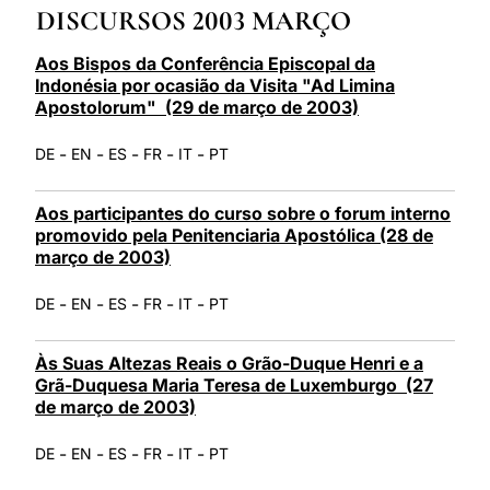
DISCURSOS 2003 MARÇO
LATINE
Aos Bispos da Conferência Episcopal da
Indonésia por ocasião da Visita "Ad Limina
Apostolorum" (29 de março de 2003)
-
-
-
-
-
DE
EN
ES
FR
IT
PT
Aos participantes do curso sobre o forum interno
promovido pela Penitenciaria Apostólica (28 de
março de 2003)
-
-
-
-
-
DE
EN
ES
FR
IT
PT
Às Suas Altezas Reais o Grão-Duque Henri e a
Grã-Duquesa Maria Teresa de Luxemburgo (27
de março de 2003)
-
-
-
-
-
DE
EN
ES
FR
IT
PT