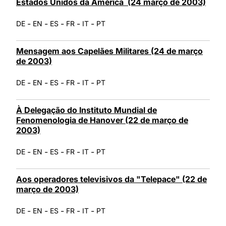
Estados Unidos da América (24 março de 2003)
-
-
-
-
-
DE
EN
ES
FR
IT
PT
Mensagem aos Capelães Militares (24 de março
de 2003)
-
-
-
-
-
DE
EN
ES
FR
IT
PT
À Delegação do Instituto Mundial de
Fenomenologia de Hanover (22 de março de
2003)
-
-
-
-
-
DE
EN
ES
FR
IT
PT
Aos operadores televisivos da "Telepace" (22 de
março de 2003)
-
-
-
-
-
DE
EN
ES
FR
IT
PT