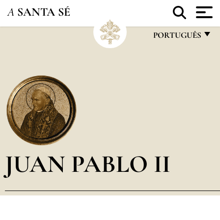
A
SANTA SÉ
PORTUGUÊS
FRANÇAIS
ENGLISH
ITALIANO
PORTUGUÊS
ESPAÑOL
DEUTSCH
JUAN PABLO II
POLSKI
العربيّة
中文