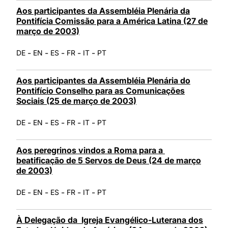
Aos participantes da Assembléia Plenária da
Pontifícia Comissão para a América Latina (27 de
março de 2003)
-
-
-
-
-
DE
EN
ES
FR
IT
PT
Aos participantes da Assembléia Plenária do
Pontifício Conselho para as Comunicações
Sociais (25 de março de 2003)
-
-
-
-
-
DE
EN
ES
FR
IT
PT
Aos peregrinos vindos a Roma para a
beatificação de 5 Servos de Deus (24 de março
de 2003)
-
-
-
-
-
DE
EN
ES
FR
IT
PT
À Delegação da Igreja Evangélico-Luterana dos