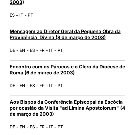
2003)
-
-
ES
IT
PT
Mensagem ao Diretor Geral da Pequena Obra da
Providência Divina (8 de março de 2003)
-
-
-
-
-
DE
EN
ES
FR
IT
PT
Encontro com os Párocos e o Clero da Diocese de
Roma (6 de março de 2003)
-
-
-
-
-
DE
EN
ES
FR
IT
PT
Aos Bispos da Conferência Episcopal da Escócia
por ocasião da Visita "ad Limina Apostolorum" (4
de março de 2003)
-
-
-
-
-
DE
EN
ES
FR
IT
PT