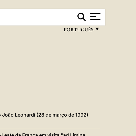
PORTUGUÊS
FRANÇAIS
ENGLISH
ITALIANO
PORTUGUÊS
ESPAÑOL
DEUTSCH
POLSKI
o João Leonardi (28 de março de 1992)
العربيّة
Leste da França em visita "ad Limina