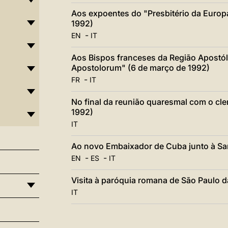
Aos expoentes do "Presbitério da Europa
1992)
-
EN
IT
Aos Bispos franceses da Região Apostóli
Apostolorum" (6 de março de 1992)
-
FR
IT
No final da reunião quaresmal com o cl
1992)
IT
Ao novo Embaixador de Cuba junto à San
-
-
EN
ES
IT
Visita à paróquia romana de São Paulo d
IT