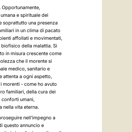
to. Opportunamente,
 umana e spirituale dei
rre soprattutto una presenza
iliari in un clima di pacato
ienti affollati e movimentati,
iofisico della malattia. Si
ito in misura crescente come
olezza che il morente si
nale medico, sanitario e
e attenta a ogni aspetto,
 i morenti - come ho avuto
o familiari, della cura dei
i conforti umani,
 nella vita eterna.
 proseguire nell’impegno a
 di questo annuncio e