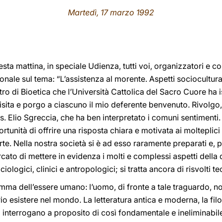
Martedì, 17 marzo 1992
esta mattina, in speciale Udienza, tutti voi, organizzatori e 
nale sul tema: “L’assistenza al morente. Aspetti sociocultura
o di Bioetica che l’Università Cattolica del Sacro Cuore ha is
visita e porgo a ciascuno il mio deferente benvenuto. Rivolgo, 
 Elio Sgreccia, che ha ben interpretato i comuni sentimenti. 
tunità di offrire una risposta chiara e motivata ai molteplici 
te. Nella nostra società si è ad esso raramente preparati e, p
rcato di mettere in evidenza i molti e complessi aspetti della
ciologici, clinici e antropologici; si tratta ancora di risvolti teo
amma dell’essere umano: l’uomo, di fronte a tale traguardo, n
esistere nel mondo. La letteratura antica e moderna, la filoso
 si interrogano a proposito di così fondamentale e ineliminabi