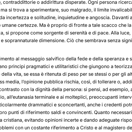
, contraddittorie o addirittura disperate. Ogni persona ricerc
ma si trova a sperimentare, suo malgrado, il limite invalicabi
 incertezza e solitudine, inquietudine e angoscia. Davanti a
e umane certezze. Ma è proprio di fronte a tale scacco che l
a, si propone come sorgente di serenità e di pace. Alla luce, in
e soprannaturale dimensione. Ciò che sembrava senza signif
imento al messaggio salvifico della fede e della speranza e s
rano principi pragmatici e utilitaristici che giungono a teori
della vita, se essa è ritenuta di peso per se stessi o per gli al
 media, l’opinione pubblica rischia, così, di tollerare o, addir
ontrasto con la dignità della persona: si pensi, ad esempio, al
io, all’eutanasia terminale e ai molteplici, preoccupanti inter
rticolarmente drammatici e sconcertanti, anche i credenti pot
o punti di riferimento saldi e convincenti. Quanto necessario
 cristiana, evitando opinioni incerte e dando adeguate rispos
oblemi con un costante riferimento a Cristo e al magistero de