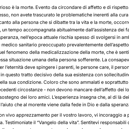
oso è la morte. Evento da circondare di affetto e di rispet
sso, non avete trascurato le problematiche inerenti alla cura
canto alla persona che si dibatte tra la vita e la morte, occo
, un tempo accompagnata abitualmente dall’assistenza dei fam
peranza, nell’epoca attuale rischia spesso di svolgersi in amb
le medico sanitario preoccupato prevalentemente dell’aspetto b
uel fenomeno della medicalizzazione della morte, che è sent
ssa situazione umana della persona sofferente. La consapev
r l’eternità deve spingere i parenti, le persone care, il perso
n questo tratto decisivo della sua esistenza con sollecitudin
della sua condizione. Coloro che sono ammalati e soprattutto
ecedenti circostanze - non devono mancare dell’affetto dei lor
 sostegno dei loro amici. L’esperienza insegna che, al di là de
aiuto che al morente viene dalla fede in Dio e dalla speranza
! Con vivo apprezzamento per il vostro lavoro, vi incoraggio a
. Testimoniate il “Vangelo della vita”. Sentitevi responsabili