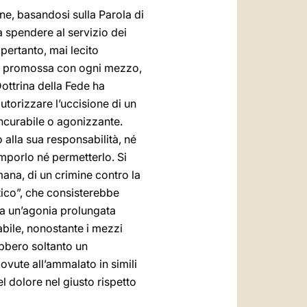
one, basandosi sulla Parola di
a spendere al servizio dei
pertanto, mai lecito
ta e promossa con ogni mezzo,
ottrina della Fede ha
torizzare l’uccisione di un
ncurabile o agonizzante.
 alla sua responsabilità, né
mporlo né permetterlo. Si
umana, di un crimine contro la
utico”, che consisterebbe
o a un’agonia prolungata
abile, nonostante i mezzi
ebbero soltanto un
ovute all’ammalato in simili
el dolore nel giusto rispetto