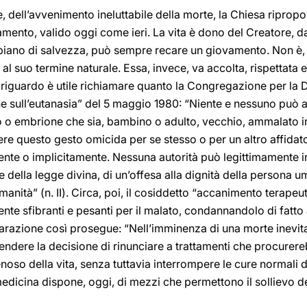
re, dell’avvenimento ineluttabile della morte, la Chiesa riprop
amento, valido oggi come ieri. La vita è dono del Creatore, d
nte piano di salvezza, può sempre recare un giovamento. Non è, 
io al suo termine naturale. Essa, invece, va accolta, rispetta
 riguardo è utile richiamare quanto la Congregazione per la D
e sull’eutanasia” del 5 maggio 1980: “Niente e nessuno può au
 o embrione che sia, bambino o adulto, vecchio, ammalato i
ere questo gesto omicida per se stesso o per un altro affidato
ente o implicitamente. Nessuna autorità può legittimamente i
one della legge divina, di un’offesa alla dignità della persona 
’umanità” (n. II). Circa, poi, il cosiddetto “accanimento terape
ente sfibranti e pesanti per il malato, condannandolo di fatt
chiarazione così prosegue: “Nell’imminenza di una morte inevit
prendere la decisione di rinunciare a trattamenti che procurer
so della vita, senza tuttavia interrompere le cure normali d
a medicina dispone, oggi, di mezzi che permettono il sollievo d