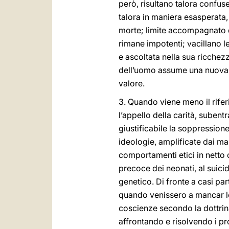
però, risultano talora confuse
talora in maniera esasperata, 
morte; limite accompagnato da
rimane impotenti; vacillano l
e ascoltata nella sua ricchezz
dell’uomo assume una nuova 
valore.
3. Quando viene meno il rifer
l’appello della carità, subent
giustificabile la soppressione 
ideologie, amplificate dai mass
comportamenti etici in netto c
precoce dei neonati, al suicid
genetico. Di fronte a casi pa
quando venissero a mancar lor
coscienze secondo la dottrina
affrontando e risolvendo i pr