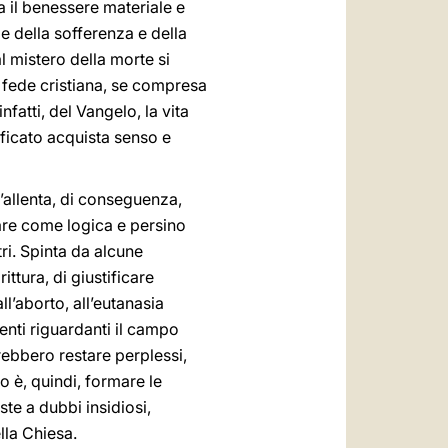
a il benessere materiale e
le della sofferenza e della
l mistero della morte si
a fede cristiana, se compresa
fatti, del Vangelo, la vita
icato acquista senso e
’allenta, di conseguenza,
zzare come logica e persino
tri. Spinta da alcune
ittura, di giustificare
l’aborto, all’eutanasia
venti riguardanti il campo
rebbero restare perplessi,
 è, quindi, formare le
te a dubbi insidiosi,
lla Chiesa.