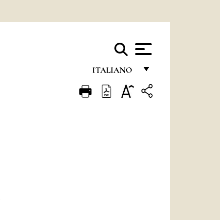
ITALIANO
FRANÇAIS
ENGLISH
ITALIANO
PORTUGUÊS
ESPAÑOL
DEUTSCH
E
POLSKI