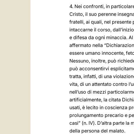
4. Nei confronti, in particola
Cristo, il suo perenne insegn
fratelli, ai quali, nel prese
intaccarne il corso, dall’iniz
e difesa da ogni minaccia. Al
affermato nella “Dichiarazion
essere umano innocente, feto
Nessuno, inoltre, può richied
può acconsentirvi esplicitam
tratta, infatti, di una violazi
vita, di un attentato contro l
nell’uso di mezzi particolarm
artificialmente, la citata Di
usati, è lecito in coscienza 
prolungamento precario e peno
casi” (n. IV). D’altra parte l
della persona del malato.