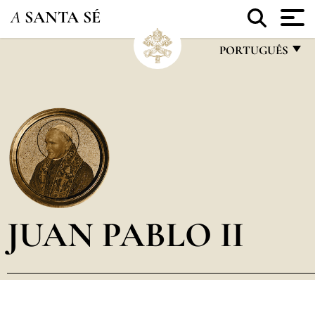
A
SANTA SÉ
PORTUGUÊS
FRANÇAIS
ENGLISH
ITALIANO
PORTUGUÊS
ESPAÑOL
DEUTSCH
JUAN PABLO II
POLSKI
العربيّة
中文