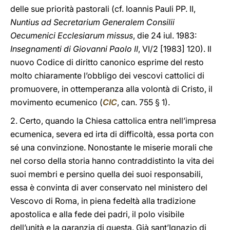
delle sue priorità pastorali (cf. Ioannis Pauli PP. II,
Nuntius ad Secretarium Generalem Consilii
Oecumenici Ecclesiarum missus
, die 24 iul. 1983:
Insegnamenti di Giovanni Paolo II
, VI/2 [1983] 120). Il
nuovo Codice di diritto canonico esprime del resto
molto chiaramente l’obbligo dei vescovi cattolici di
promuovere, in ottemperanza alla volontà di Cristo, il
movimento ecumenico (
CIC
, can. 755 § 1).
2. Certo, quando la Chiesa cattolica entra nell’impresa
ecumenica, severa ed irta di difficoltà, essa porta con
sé una convinzione. Nonostante le miserie morali che
nel corso della storia hanno contraddistinto la vita dei
suoi membri e persino quella dei suoi responsabili,
essa è convinta di aver conservato nel ministero del
Vescovo di Roma, in piena fedeltà alla tradizione
apostolica e alla fede dei padri, il polo visibile
dell’unità e la garanzia di questa. Già sant’Ignazio di