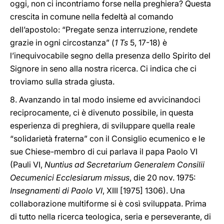
oggi, non ci incontriamo forse nella preghiera? Questa
crescita in comune nella fedeltà al comando
dell’apostolo: “Pregate senza interruzione, rendete
grazie in ogni circostanza” (
1 Ts
5, 17-18) è
l’inequivocabile segno della presenza dello Spirito del
Signore in seno alla nostra ricerca. Ci indica che ci
troviamo sulla strada giusta.
8. Avanzando in tal modo insieme ed avvicinandoci
reciprocamente, ci è divenuto possibile, in questa
esperienza di preghiera, di sviluppare quella reale
“solidarietà fraterna” con il Consiglio ecumenico e le
sue Chiese-membro di cui parlava il papa Paolo VI
(Pauli VI,
Nuntius ad Secretarium Generalem Consilii
Oecumenici Ecclesiarum missus
, die 20 nov. 1975:
Insegnamenti di Paolo VI
, XIII [1975] 1306). Una
collaborazione multiforme si è così sviluppata. Prima
di tutto nella ricerca teologica, seria e perseverante, di