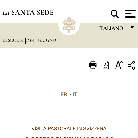
La
SANTA SEDE
ITALIANO
DISCORSI
1984
GIUGNO
FRANÇAIS
ENGLISH
ITALIANO
PORTUGUÊS
ESPAÑOL
FR
-
IT
DEUTSCH
POLSKI
العربيّة
VISITA PASTORALE IN SVIZZERA
中文