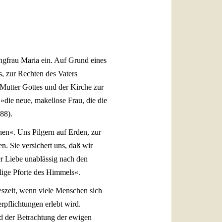
العربيّة
中文
LATINE
ngfrau Maria ein. Auf Grund eines
s, zur Rechten des Vaters
 Mutter Gottes und der Kirche zur
 »die neue, makellose Frau, die die
88).
nen«. Uns Pilgern auf Erden, zur
n. Sie versichert uns, daß wir
er Liebe unablässig nach den
elige Pforte des Himmels«.
reszeit, wenn viele Menschen sich
rpflichtungen erlebt wird.
nd der Betrachtung der ewigen