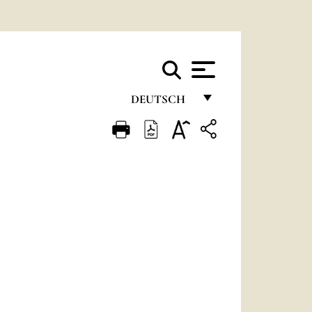
DEUTSCH
FRANÇAIS
ENGLISH
ITALIANO
PORTUGUÊS
ESPAÑOL
DEUTSCH
POLSKI