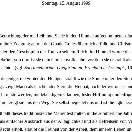
Sonntag, 15. August 1999
ur Betrachtung der mit Leib und Seele in den Himmel aufgenommenen Ju
n ihrer Zeugung an mit der Gnade Gottes überreich erfüllt, und Christu
e unter den Geschöpfen die Tore zu seinem Reich. Im Himmel wurde die
rönt; von dort ist sie dem Christenvolk nahe, vor dem sie erstrahlt als
machte« (vgl.
Sacramentarium Gregorianum, Praefatio in Assumpt.,
16
diejenige, die »unter den Heiligen strahlt wie die Sonne unter den Ster
, zeigt Maria als leuchtender Stern die Heimat, nach der wir uns sehne
icht müde werden, mit lebendigem Glauben, fester Hoffnung und eifrig
nur zeigt sie uns den Weg: Sie selbst begleitet uns und ist die »glücks
t fällt dieses traditionsreiche Marienfest mitten in die sommerliche Jah
ls einfacher Ausbruch aus der Alltäglichkeit und als Befreitsein von Ve
echt erholt, erlaubt die Freiheit von der Arbeit, dem inneren Leben u