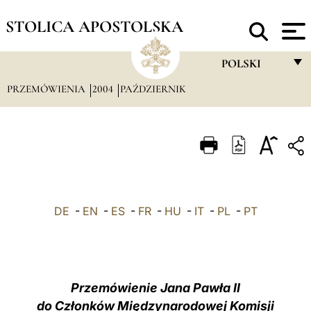
STOLICA APOSTOLSKA
POLSKI
PRZEMÓWIENIA
2004
PAŹDZIERNIK
FRANÇAIS
ENGLISH
ITALIANO
PORTUGUÊS
ESPAÑOL
DE
-
EN
-
ES
-
FR
-
HU
-
IT
-
PL
-
PT
DEUTSCH
POLSKI
العربيّة
Przemówienie Jana Pawła II
do Członków Międzynarodowej Komisji
中文