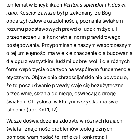
ten temat w Encyklikach
Veritatis splendor
i
Fides et
ratio
. Kościół zawsze był przekonany, że Bóg
obdarzył człowieka zdolnością poznania światłem
rozumu podstawowych prawd o ludzkim życiu i
przeznaczeniu, a konkretnie, norm prawidłowego
postępowania. Przypominanie naszym współczesnym
o tej umiejętności ma wielkie znaczenie dla budowania
dialogu z wszystkimi ludźmi dobrej woli i dla różnych
form współżycia opartych na wspólnym fundamencie
etycznym. Objawienie chrześcijańskie nie powoduje,
że to poszukiwanie prawdy staje się bezużyteczne,
przeciwnie, skłania do niego, oświecając drogę
światłem Chrystusa, w którym wszystko ma swe
istnienie (por. Kol 1, 17).
Wasze doświadczenia zdobyte w różnych krajach
świata i znajomość problemów teologicznych
pomogą wam nadać tej refleksji konkretną i