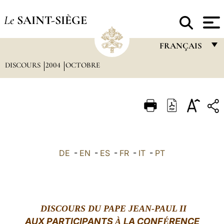
Le
SAINT-SIÈGE
FRANÇAIS
DISCOURS
2004
OCTOBRE
FRANÇAIS
ENGLISH
ITALIANO
PORTUGUÊS
ESPAÑOL
DE
-
EN
-
ES
-
FR
-
IT
-
PT
DEUTSCH
POLSKI
العربيّة
DISCOURS DU PAPE JEAN-PAUL II
AUX PARTICIPANTS
LA CONF
RENCE
À
中文
É