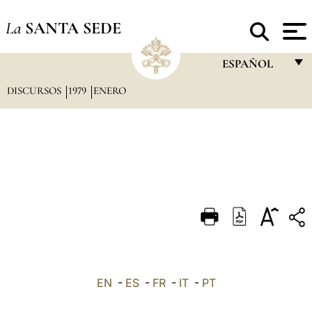
La
SANTA SEDE
ESPAÑOL
DISCURSOS
1979
ENERO
FRANÇAIS
ENGLISH
ITALIANO
PORTUGUÊS
ESPAÑOL
DEUTSCH
POLSKI
العربيّة
EN
-
ES
-
FR
-
IT
-
PT
中文