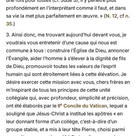
une fois pour toutes (cf. Jude 3), il y pénètre plus
profondément en l’interprétant comme il faut, et dans
sa vie la met plus parfaitement en œuvre. » (
N. 12
, cf
n.
35
.)
3. Ainsi donc, me trouvant aujourd’hui devant vous, je
voudrais vous entretenir d’une cause qui nous est
commune à tous : construire l’Église de Dieu, annoncer
l’Évangile, aider l’homme à s’élever à la dignité de fils
de Dieu, promouvoir toutes les valeurs de l’esprit
humain qui sont étroitement liées à cette élévation. Je
désire exercer cette mission avec vous, chers frères en
m’inspirant de tous les principes de cette unité
collégiale qui, avec profondeur, simplicité et précision,
e
ont été élaborés par le
II
Concile du Vatican
, lequel a
souligné que Jésus-Christ a institué les apôtres « en
leur donnant forme d’un collège, c’est-à-dire d’un
groupe stable, et a mis à leur tête Pierre, choisi parmi