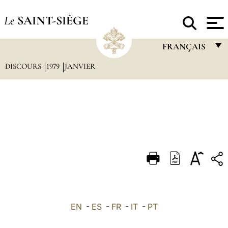
Le
SAINT-SIÈGE
FRANÇAIS
DISCOURS
1979
JANVIER
FRANÇAIS
ENGLISH
ITALIANO
PORTUGUÊS
ESPAÑOL
DEUTSCH
POLSKI
العربيّة
EN
-
ES
-
FR
-
IT
-
PT
中文