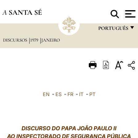
A
SANTA SÉ
PORTUGUÊS
DISCURSOS
1979
JANEIRO
FRANÇAIS
ENGLISH
ITALIANO
PORTUGUÊS
ESPAÑOL
EN
-
ES
-
FR
-
IT
-
PT
DEUTSCH
POLSKI
العربيّة
DISCURSO DO PAPA JOÃO PAULO II
AO INSPECTORADO DE SEGURANÇA PÚBLICA
中文