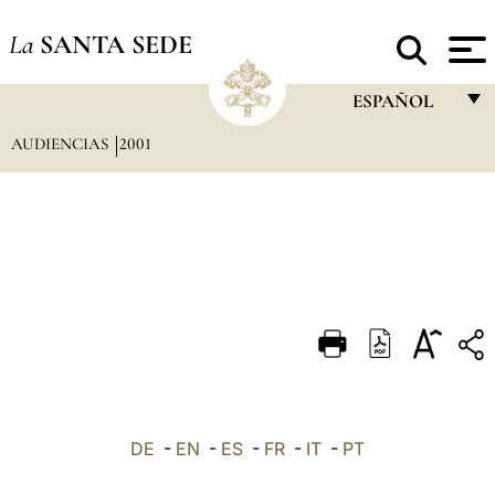
La
SANTA SEDE
ESPAÑOL
AUDIENCIAS
2001
FRANÇAIS
ENGLISH
ITALIANO
PORTUGUÊS
ESPAÑOL
DEUTSCH
POLSKI
العربيّة
DE
-
EN
-
ES
-
FR
-
IT
-
PT
中文