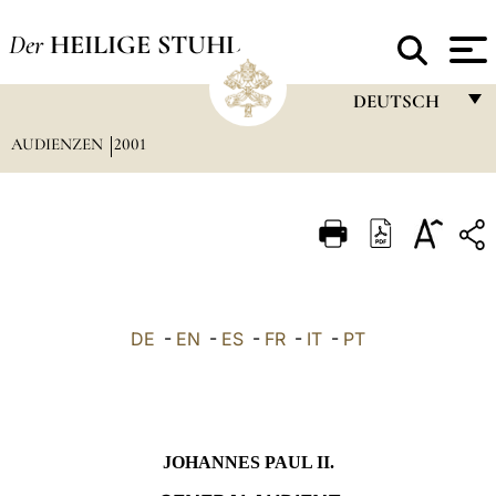
Der
HEILIGE STUHL
DEUTSCH
AUDIENZEN
2001
FRANÇAIS
ENGLISH
ITALIANO
PORTUGUÊS
ESPAÑOL
DE
-
EN
-
ES
-
FR
-
IT
-
PT
DEUTSCH
POLSKI
العربيّة
JOHANNES PAUL II.
中文