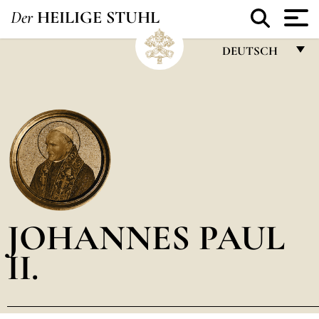
Der
HEILIGE STUHL
DEUTSCH
FRANÇAIS
ENGLISH
ITALIANO
PORTUGUÊS
ESPAÑOL
DEUTSCH
JOHANNES PAUL
POLSKI
II.
العربيّة
中文