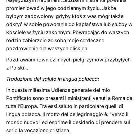
Najwyższym Kapłanem. Służba ministranta powinna
promieniować w jego codziennym życiu. Jakże
byłbym zadowolony, gdyby ktoś z was mógł także
odkryć w sobie powołanie do kapłaństwa lub służby w
Kościele w życiu zakonnym. Powracając do waszych
rodzin zabierzcie ze sobą moje serdeczne
pozdrowienie dla waszych bliskich.
Pozdrawiam również innych pielgrzymów przybyłych
z Polski...
Traduzione del saluto in lingua polacca:
In questa millesima Udienza generale del mio
Pontificato sono presenti i ministranti venuti a Roma da
tutta l’Europa. Tra essi saluto in particolare quelli di
lingua polacca. Il motto del pellegrinaggio è: "verso il
mondo nuovo" ed esprime il desiderio di prendere sul
serio la vocazione cristiana.