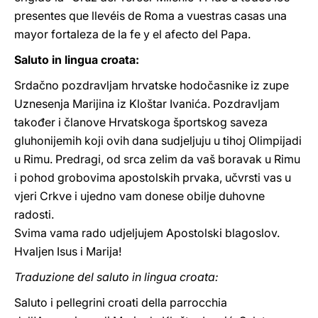
presentes que llevéis de Roma a vuestras casas una
mayor fortaleza de la fe y el afecto del Papa.
Saluto in lingua croata:
Srdačno pozdravljam hrvatske hodočasnike iz zupe
Uznesenja Marijina iz Kloštar Ivanića. Pozdravljam
također i članove Hrvatskoga športskog saveza
gluhonijemih koji ovih dana sudjeljuju u tihoj Olimpijadi
u Rimu. Predragi, od srca zelim da vaš boravak u Rimu
i pohod grobovima apostolskih prvaka, učvrsti vas u
vjeri Crkve i ujedno vam donese obilje duhovne
radosti.
Svima vama rado udjeljujem Apostolski blagoslov.
Hvaljen Isus i Marija!
Traduzione del saluto in lingua croata:
Saluto i pellegrini croati della parrocchia