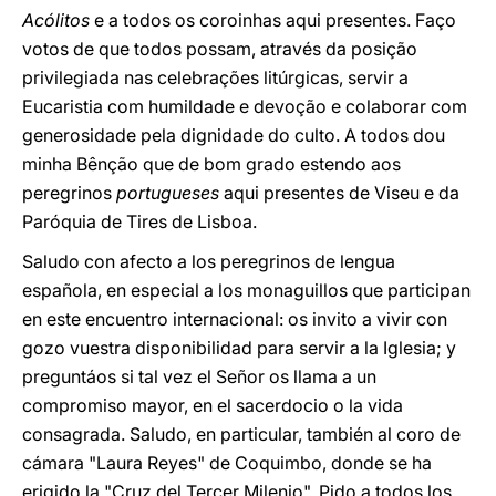
Acólitos
e a todos os coroinhas aqui presentes. Faço
votos de que todos possam, através da posição
privilegiada nas celebrações litúrgicas, servir a
Eucaristia com humildade e devoção e colaborar com
generosidade pela dignidade do culto. A todos dou
minha Bênção que de bom grado estendo aos
peregrinos
portugueses
aqui presentes de Viseu e da
Paróquia de Tires de Lisboa.
Saludo con afecto a los peregrinos de lengua
española, en especial a los monaguillos que participan
en este encuentro internacional: os invito a vivir con
gozo vuestra disponibilidad para servir a la Iglesia; y
preguntáos si tal vez el Señor os llama a un
compromiso mayor, en el sacerdocio o la vida
consagrada. Saludo, en particular, también al coro de
cámara "Laura Reyes" de Coquimbo, donde se ha
erigido la "Cruz del Tercer Milenio". Pido a todos los