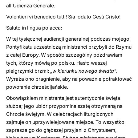
all'Udienza Generale.
Volentieri vi benedico tutti! Sia lodato Gesù Cristo!
Saluto in lingua polacca:
W tej tysięcznej audiencji generalnej podczas mojego
Pontyfikatu uczestniczą ministranci przybyli do Rzymu
z całej Europy. W sposób szczególny pozdrawiam
tych, którzy mówią po polsku. Hasło waszej
pielgrzymki brzmi:
„w kierunku nowego świata".
Wyraża ono pragnienie, aby na poważnie potraktować
powołanie chrześcijańskie.
Obowiązkiem ministranta jest autentycznie święta
służba; jego ubiór przypomina szatę otrzymaną na
Chrzcie świętym. W celebracjach liturgicznych
zajmuje on uprzywielejowane miejsce. To wszystko
zaprasza go do głębszej przyjani z Chrystusem,