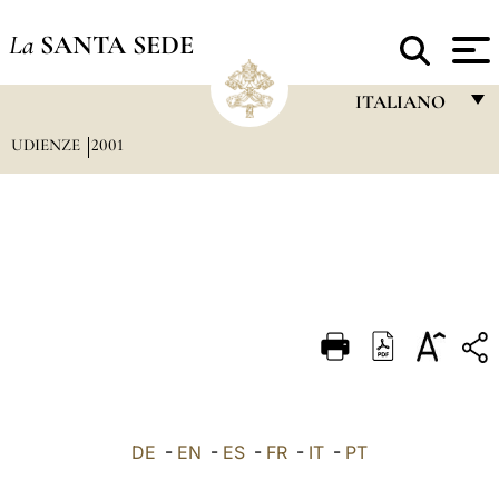
La
SANTA SEDE
ITALIANO
UDIENZE
2001
FRANÇAIS
ENGLISH
ITALIANO
PORTUGUÊS
ESPAÑOL
DEUTSCH
POLSKI
العربيّة
DE
-
EN
-
ES
-
FR
-
IT
-
PT
中文