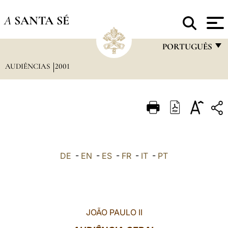
A
SANTA SÉ
PORTUGUÊS
AUDIÊNCIAS
2001
FRANÇAIS
ENGLISH
ITALIANO
PORTUGUÊS
ESPAÑOL
DE
-
EN
-
ES
-
FR
-
IT
-
PT
DEUTSCH
POLSKI
العربيّة
JOÃO PAULO II
中文