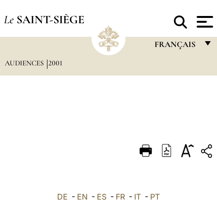
Le
SAINT-SIÈGE
FRANÇAIS
AUDIENCES
2001
FRANÇAIS
ENGLISH
ITALIANO
PORTUGUÊS
ESPAÑOL
DEUTSCH
POLSKI
العربيّة
DE
-
EN
-
ES
-
FR
-
IT
-
PT
中文