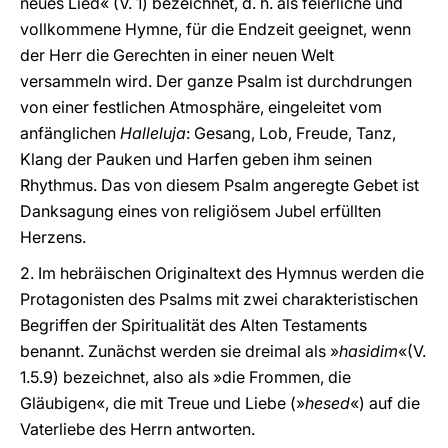
neues Lied« (V. 1) bezeichnet, d. h. als feierliche und
vollkommene Hymne, für die Endzeit geeignet, wenn
der Herr die Gerechten in einer neuen Welt
versammeln wird. Der ganze Psalm ist durchdrungen
von einer festlichen Atmosphäre, eingeleitet vom
anfänglichen
Halleluja
: Gesang, Lob, Freude, Tanz,
Klang der Pauken und Harfen geben ihm seinen
Rhythmus. Das von diesem Psalm angeregte Gebet ist
Danksagung eines von religiösem Jubel erfüllten
Herzens.
2. Im hebräischen Originaltext des Hymnus werden die
Protagonisten des Psalms mit zwei charakteristischen
Begriffen der Spiritualität des Alten Testaments
benannt. Zunächst werden sie dreimal als »
hasidim
«(V.
1.5.9) bezeichnet, also als »die Frommen, die
Gläubigen«, die mit Treue und Liebe (»
hesed
«) auf die
Vaterliebe des Herrn antworten.