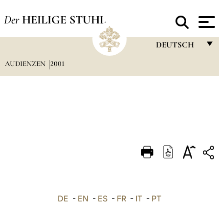
Der
HEILIGE STUHL
DEUTSCH
AUDIENZEN
2001
FRANÇAIS
ENGLISH
ITALIANO
PORTUGUÊS
ESPAÑOL
DEUTSCH
POLSKI
العربيّة
DE
-
EN
-
ES
-
FR
-
IT
-
PT
中文