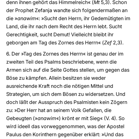
denn ihnen gehört das Himmelreich« (
Mt
5,3). Schon
der Prophet Zefanja wandte sich folgendermaßen an
die »
anawim
«: »Sucht den Herrn, ihr Gedemütigten im
Land, die ihr nach dem Recht des Herrn lebt. Sucht
Gerechtigkeit, sucht Demut! Vielleicht bleibt ihr
geborgen am Tag des Zornes des Herrn« (
Zef
2,3).
6. Der »Tag des Zornes des Herrn« ist genau der im
zweiten Teil des Psalms beschriebene, wenn die
Armen sich auf die Seite Gottes stellen, um gegen das
Böse zu kämpfen. Allein besitzen sie weder
ausreichende Kraft noch die nötigen Mittel und
Strategien, um sich dem Bösen zu widersetzen. Und
doch läßt der Ausspruch des Psalmisten kein Zögern
zu: »Der Herr hat an seinem Volk Gefallen, die
Gebeugten (»
anawim
«) krönt er mit Sieg« (V. 4). So
wird ideell das vorweggenommen, was der Apostel
Paulus den Korinthern gegenüber erklärt: »Und das