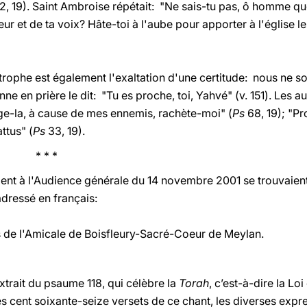
2, 19). Saint Ambroise répétait: "Ne sais-tu pas, ô homme que
ur et de ta voix? Hâte-toi à l'aube pour apporter à l'église le
rophe est également l'exaltation d'une certitude: nous ne 
nne en prière le dit: "Tu es proche, toi, Yahvé" (v. 151). Les
-la, à cause de mes ennemis, rachète-moi" (
Ps
68, 19); "P
attus" (
Ps
33, 19).
 *
aient à l'Audience générale du 14 novembre 2001 se trouvaien
adressé en français:
 de l'Amicale de Boisfleury-Sacré-Coeur de Meylan.
trait du psaume 118, qui célèbre la
Torah
, c’est-à-dire la Lo
des cent soixante-seize versets de ce chant, les diverses expr