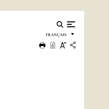
FRANÇAIS
FRANÇAIS
ENGLISH
ITALIANO
PORTUGUÊS
ESPAÑOL
DEUTSCH
POLSKI