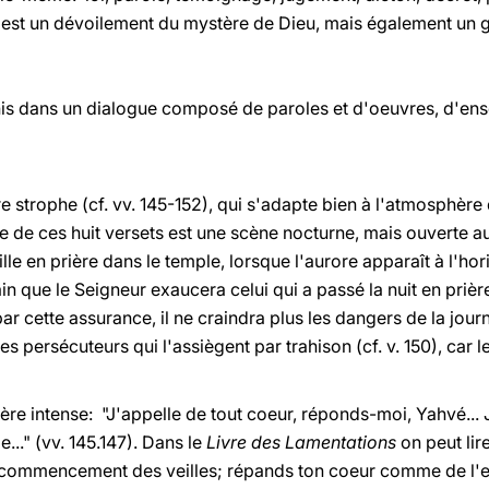
ui est un dévoilement du mystère de Dieu, mais également un 
nis dans un dialogue composé de paroles et d'oeuvres, d'en
e strophe (cf. vv. 145-152), qui s'adapte bien à l'atmosphère
re de ces huit versets est une scène nocturne, mais ouverte 
lle en prière dans le temple, lorsque l'aurore apparaît à l'hori
in que le Seigneur exaucera celui qui a passé la nuit en prièr
ar cette assurance, il ne craindra plus les dangers de la journée
es persécuteurs qui l'assiègent par trahison (cf. v. 150), car l
ère intense: "J'appelle de tout coeur, réponds-moi, Yahvé... 
e..." (vv. 145.147). Dans le
Livre des Lamentations
on peut lir
u commencement des veilles; répands ton coeur comme de l'e