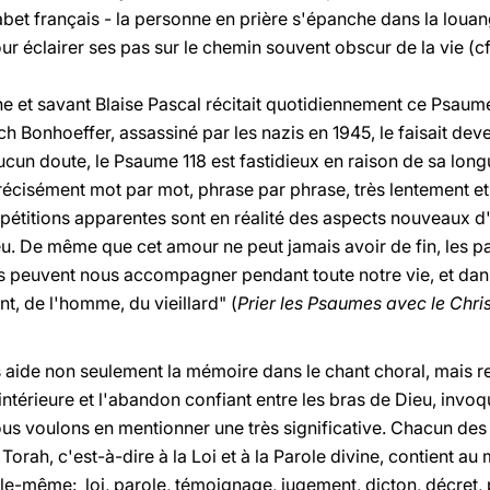
abet français - la personne en prière s'épanche dans la louang
éclairer ses pas sur le chemin souvent obscur de la vie (cf. 
e et savant Blaise Pascal récitait quotidiennement ce Psaume 
ch Bonhoeffer, assassiné par les nazis en 1945, le faisait deve
ucun doute, le Psaume 118 est fastidieux en raison de sa lon
écisément mot par mot, phrase par phrase, très lentement e
épétitions apparentes sont en réalité des aspects nouveaux d
u. De même que cet amour ne peut jamais avoir de fin, les pa
les peuvent nous accompagner pendant toute notre vie, et dans 
nt, de l'homme, du vieillard" (
Prier les Psaumes avec le Chris
ts aide non seulement la mémoire dans le chant choral, mais 
intérieure et l'abandon confiant entre les bras de Dieu, invoq
ous voulons en mentionner une très significative. Chacun des 
orah, c'est-à-dire à la Loi et à la Parole divine, contient au 
elle-même: loi, parole, témoignage, jugement, dicton, décret,