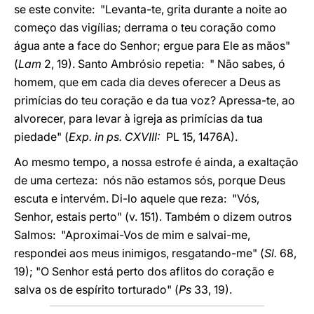
se este convite: "Levanta-te, grita durante a noite ao
começo das vigílias; derrama o teu coração como
água ante a face do Senhor; ergue para Ele as mãos"
(
Lam
2, 19). Santo Ambrósio repetia: " Não sabes, ó
homem, que em cada dia deves oferecer a Deus as
primícias do teu coração e da tua voz? Apressa-te, ao
alvorecer, para levar à igreja as primícias da tua
piedade" (
Exp. in ps. CXVIII:
PL 15, 1476A).
Ao mesmo tempo, a nossa estrofe é ainda, a exaltação
de uma certeza: nós não estamos sós, porque Deus
escuta e intervém. Di-lo aquele que reza: "Vós,
Senhor, estais perto" (v. 151). Também o dizem outros
Salmos: "Aproximai-Vos de mim e salvai-me,
respondei aos meus inimigos, resgatando-me" (
Sl.
68,
19); "O Senhor está perto dos aflitos do coração e
salva os de espírito torturado"
(
Ps
33, 19).