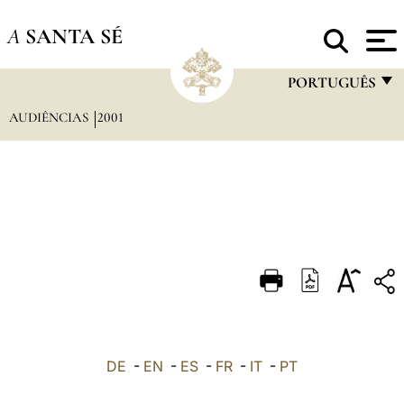
A
SANTA SÉ
PORTUGUÊS
AUDIÊNCIAS
2001
FRANÇAIS
ENGLISH
ITALIANO
PORTUGUÊS
ESPAÑOL
DEUTSCH
POLSKI
العربيّة
DE
-
EN
-
ES
-
FR
-
IT
-
PT
中文