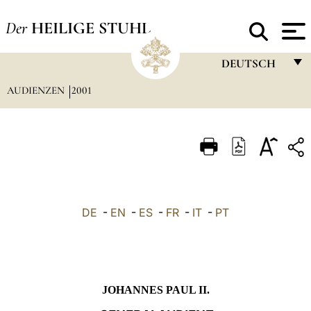
Der
HEILIGE STUHL
DEUTSCH
AUDIENZEN
2001
FRANÇAIS
ENGLISH
ITALIANO
PORTUGUÊS
ESPAÑOL
DE
-
EN
-
ES
-
FR
-
IT
-
PT
DEUTSCH
POLSKI
العربيّة
JOHANNES PAUL II.
中文