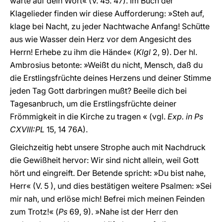
warte auf dein Wort« (V. 45. 47). Im Buch der
Klagelieder finden wir diese Aufforderung: »Steh auf,
klage bei Nacht, zu jeder Nachtwache Anfang! Schütte
aus wie Wasser dein Herz vor dem Angesicht des
Herrn! Erhebe zu ihm die Hände« (
Klgl
2, 9). Der hl.
Ambrosius betonte: »Weißt du nicht, Mensch, daß du
die Erstlingsfrüchte deines Herzens und deiner Stimme
jeden Tag Gott darbringen mußt? Beeile dich bei
Tagesanbruch, um die Erstlingsfrüchte deiner
Frömmigkeit in die Kirche zu tragen « (vgl.
Exp. in Ps
CXVIII:PL
15, 14 76A).
Gleichzeitig hebt unsere Strophe auch mit Nachdruck
die Gewißheit hervor: Wir sind nicht allein, weil Gott
hört und eingreift. Der Betende spricht: »Du bist nahe,
Herr« (V. 5 ), und dies bestätigen weitere Psalmen: »Sei
mir nah, und erlöse mich! Befrei mich meinen Feinden
zum Trotz!« (
Ps
69, 9). »Nahe ist der Herr den