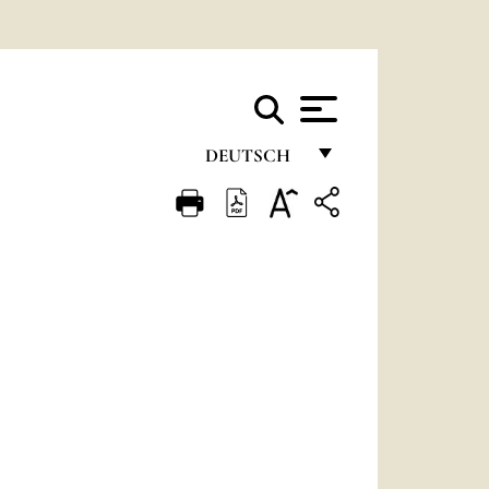
DEUTSCH
FRANÇAIS
ENGLISH
ITALIANO
PORTUGUÊS
ESPAÑOL
DEUTSCH
POLSKI