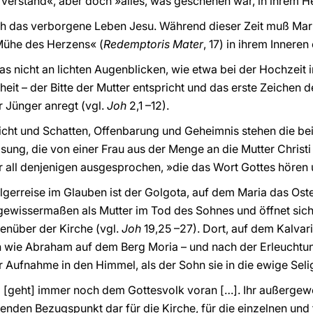
 verstand«, aber doch »alles, was geschehen war, in ihrem H
ch das verborgene Leben Jesu. Während dieser Zeit muß Mari
»Mühe des Herzens« (
Redemptoris Mater
, 17) in ihrem Inneren
s nicht an lichten Augenblicken, wie etwa bei der Hochzeit in
heit – der Bitte der Mutter entspricht und das erste Zeichen d
 Jünger anregt (vgl.
Joh
2,1 –12).
icht und Schatten, Offenbarung und Geheimnis stehen die be
sung, die von einer Frau aus der Menge an die Mutter Christi 
 all denjenigen ausgesprochen, »die das Wort Gottes hören 
Pilgerreise im Glauben ist der Golgota, auf dem Maria das O
rbt gewissermaßen als Mutter im Tod des Sohnes und öffnet si
enüber der Kirche (vgl.
Joh
19,25 –27). Dort, auf dem Kalvari
 wie Abraham auf dem Berg Moria – und nach der Erleuchtung 
 Aufnahme in den Himmel, als der Sohn sie in die ewige Seli
ia [geht] immer noch dem Gottesvolk voran […]. Ihr außergew
benden Bezugspunkt dar für die Kirche, für die einzelnen und