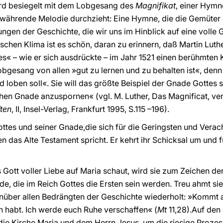
wird besiegelt mit dem Lobgesang des
Magnifikat
, einer Hymne
ährende Melodie durchzieht: Eine Hymne, die die Gemüter de
nungen der Geschichte, die wir uns im Hinblick auf eine voll
hen Klima ist es schön, daran zu erinnern, daß Martin Luthe
s« – wie er sich ausdrückte – im Jahr 1521 einen berühmte
obgesang von allen »gut zu lernen und zu behalten ist«, denn
 loben soll«. Sie will das größte Beispiel der Gnade Gottes 
hen Gnade anzuspornen« (vgl. M. Luther, Das Magnificat, ver
ten
, II, Insel-Verlag, Frankfurt 1995, S.115 –196).
ttes und seiner Gnade,die sich für die Geringsten und Verach
das Alte Testament spricht. Er kehrt ihr Schicksal um und fü
 Gott voller Liebe auf Maria schaut, wird sie zum Zeichen de
e, die im Reich Gottes die Ersten sein werden. Treu ahmt sie
nüber allen Bedrängten der Geschichte wiederholt: »Kommt all
 habt. Ich werde euch Ruhe verschaffen« (
Mt
11,28).Auf de
die Kirche Maria und dem Herrn Jesus, um die riesige Proze