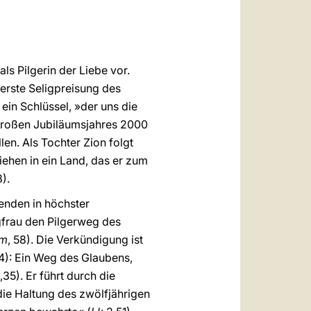
العربيّة
中文
LATINE
ls Pilgerin der Liebe vor.
 erste Seligpreisung des
ein Schlüssel, »der uns die
 Großen Jubiläumsjahres 2000
en. Als Tochter Zion folgt
ehen in ein Land, das er zum
8).
enden in höchster
ngfrau den Pilgerweg des
um
, 58). Die Verkündigung ist
14): Ein Weg des Glaubens,
,35). Er führt durch die
ie Haltung des zwölfjährigen