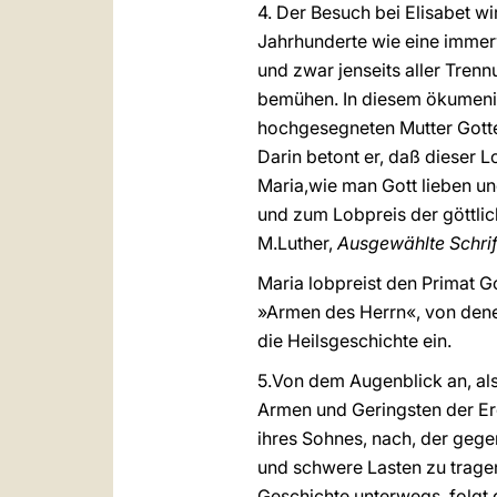
4. Der Besuch bei Elisabet 
Jahrhunderte wie eine immerw
und zwar jenseits aller Tren
bemühen. In diesem ökumenisc
hochgesegneten Mutter Gotte
Darin betont er, daß dieser L
Maria,wie man Gott lieben und
und zum Lobpreis der göttlic
M.Luther,
Ausgewählte Schrif
Maria lobpreist den Primat Go
»Armen des Herrn«, von denen 
die Heilsgeschichte ein.
5.Von dem Augenblick an, als
Armen und Geringsten der Erd
ihres Sohnes, nach, der gege
und schwere Lasten zu tragen
Geschichte unterwegs, folgt 