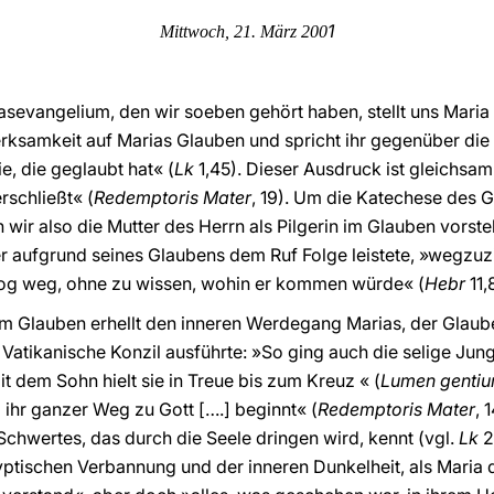
1
Mittwoch, 21. März 200
sevangelium, den wir soeben gehört haben, stellt uns Maria a
erksamkeit auf Marias Glauben und spricht ihr gegenüber die
e, die geglaubt hat« (
Lk
1,45). Dieser Ausdruck ist gleichsam 
rschließt« (
Redemptoris Mater
, 19). Um die Katechese des
r also die Mutter des Herrn als Pilgerin im Glauben vorstell
 aufgrund seines Glaubens dem Ruf Folge leistete, »wegzuzi
 zog weg, ohne zu wissen, wohin er kommen würde« (
Hebr
11,
im Glauben erhellt den inneren Werdegang Marias, der Glaub
. Vatikanische Konzil ausführte: »So ging auch die selige Ju
t dem Sohn hielt sie in Treue bis zum Kreuz « (
Lumen genti
ihr ganzer Weg zu Gott [….] beginnt« (
Redemptoris Mater
, 
chwertes, das durch die Seele dringen wird, kennt (vgl.
Lk
2
tischen Verbannung und der inneren Dunkelheit, als Maria d