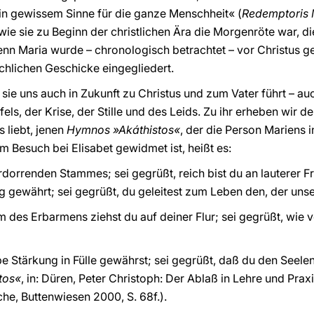
in gewissem Sinne für die ganze Menschheit« (
Redemptoris 
 wie sie zu Beginn der christlichen Ära die Morgenröte war, d
enn Maria wurde – chronologisch betrachtet – vor Christus ge
chlichen Geschicke eingegliedert.
sie uns auch in Zukunft zu Christus und zum Vater führt – auc
els, der Krise, der Stille und des Leids. Zu ihr erheben wir 
s liebt, jenen
Hymnos »Akáthistos«
, der die Person Mariens i
em Besuch bei Elisabet gewidmet ist, heißt es:
rdorrenden Stammes; sei gegrüßt, reich bist du an lauterer Fr
g gewährt; sei gegrüßt, du geleitest zum Leben den, der unse
m des Erbarmens ziehst du auf deiner Flur; sei gegrüßt, wie 
e Stärkung in Fülle gewährst; sei gegrüßt, daß du den Seele
tos«
, in: Düren, Peter Christoph: Der Ablaß in Lehre und Pra
che, Buttenwiesen 2000, S. 68f.).