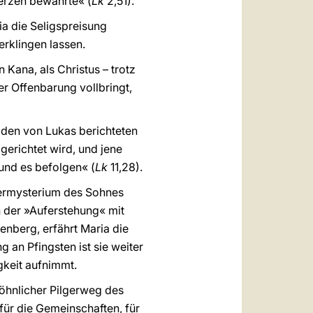
erzen bewahrte« (
Lk
2,51).
a die Seligspreisung
 erklingen lassen.
 Kana, als Christus – trotz
er Offenbarung vollbringt,
iden von Lukas berichteten
gerichtet wird, und jene
und es befolgen« (
Lk
11,28).
stermysterium des Sohnes
ch der »Auferstehung« mit
enberg, erfährt Maria die
an Pfingsten ist sie weiter
gkeit aufnimmt.
öhnlicher Pilgerweg des
 für die Gemeinschaften, für