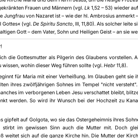
 gekränkten Frauen und Männern (vgl.
Lk
1,52 – 53) wieder au
 Jungfrau von Nazaret ist – wie der hl. Ambrosius anmerkt –
 Gottes« (vgl.
De Spiritu Sancto
, III, 11,80). Als solcher leit
ltigen Gott – dem Vater, Sohn und Heiligen Geist – an sie w
r
!
ich die Gottesmutter als Pilgerin des Glaubens vorstellen.
u wissen, wohin dieser Weg führen sollte (vgl.
Hebr
11,8).
eginnt für Maria mit einer Verheißung. Im Glauben geht sie 
alten ihres zwölfjährigen Sohnes im Tempel "nicht versteht"
anches im verborgenen Leben Jesu verschattet bleibt, blitze
nkt werden. So wird ihr Wunsch bei der Hochzeit zu Kana e
ias gipfelt auf Golgota, wo sie das Ostergeheimnis ihres Sohn
 stirbt im gewissen Sinn auch die Mutter mit. Doch gleic
 weitet sich auf die ganze Kirche hin. Die Mutter der Kirche