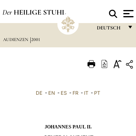
Der
HEILIGE STUHL
DEUTSCH
AUDIENZEN
2001
FRANÇAIS
ENGLISH
ITALIANO
PORTUGUÊS
ESPAÑOL
DE
-
EN
-
ES
-
FR
-
IT
-
PT
DEUTSCH
POLSKI
العربيّة
JOHANNES PAUL II.
中文