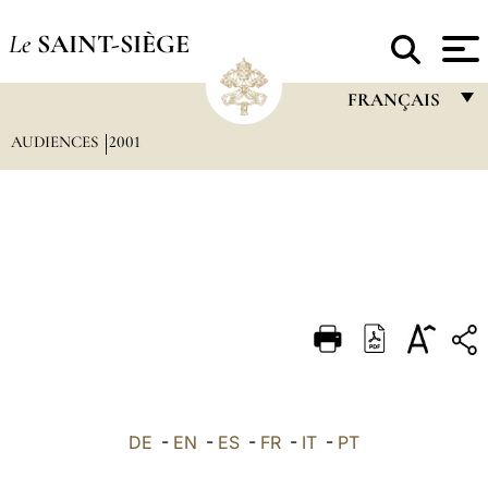
Le
SAINT-SIÈGE
FRANÇAIS
AUDIENCES
2001
FRANÇAIS
ENGLISH
ITALIANO
PORTUGUÊS
ESPAÑOL
DEUTSCH
POLSKI
العربيّة
DE
-
EN
-
ES
-
FR
-
IT
-
PT
中文